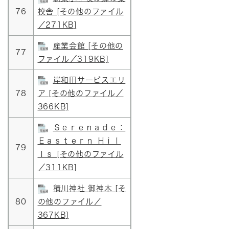
76
校舎 [その他のファイル
／271KB]
産業会館 [その他の
77
ファイル／319KB]
岸和田サービスエリ
78
ア [その他のファイル／
366KB]
Ｓｅｒｅｎａｄｅ：
Ｅａｓｔｅｒｎ Ｈｉｌ
79
ｌｓ [その他のファイル
／311KB]
積川神社 御神木 [そ
80
の他のファイル／
367KB]