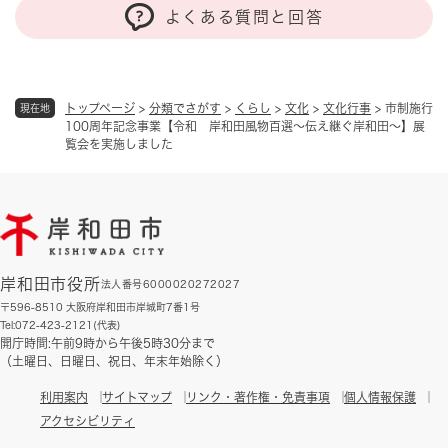
よくある質問と回答
トップページ
>
分類でさがす
>
くらし
>
文化
>
文化行事
>
市制施行
現在地
100周年記念事業【令和 岸和田風物百選～伝え継ぐ岸和田～】展
覧会を実施しました
岸和田市役所
法人番号6000020272027
〒596-8510 大阪府岸和田市岸城町7番1号
Tel:072-423-2121(代表)
開庁時間:午前9時から午後5時30分まで
（土曜日、日曜日、祝日、年末年始除く）
利用案内
サイトマップ
リンク・著作権・免責事項
個人情報保護
アクセシビリティ