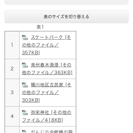
表のサイズを切り替える
表1
スケートパーク [そ
1
の他のファイル／
357KB]
泉州春木漁港 [その
2
他のファイル／363KB]
積川地区古民家 [そ
3
の他のファイル／
303KB]
弥栄神社 [その他の
4
ファイル／418KB]
だんじり会館横の階