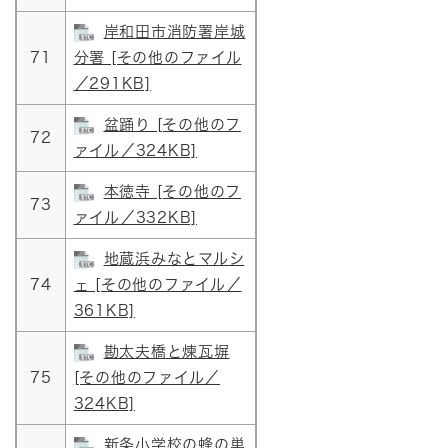
岸和田市消防署岸城
71
分署 [その他のファイル
／291KB]
盆踊り [その他のフ
72
ァイル／324KB]
本徳寺 [その他のフ
73
ァイル／332KB]
地蔵浜みなとマルシ
74
ェ [その他のファイル／
361KB]
勘太夫橋と煉瓦塀
75
[その他のファイル／
324KB]
新条小学校の蜂の巣