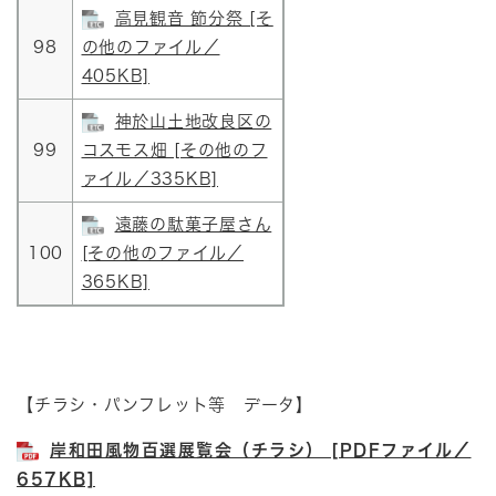
高見観音 節分祭 [そ
98
の他のファイル／
405KB]
神於山土地改良区の
99
コスモス畑 [その他のフ
ァイル／335KB]
遠藤の駄菓子屋さん
100
[その他のファイル／
365KB]
【チラシ・パンフレット等 データ】
岸和田風物百選展覧会（チラシ） [PDFファイル／
657KB]