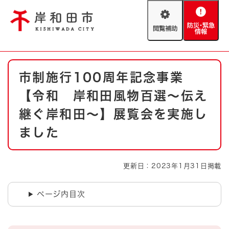
ペ
メニューを飛ばして本文へ
ー
閲
防
ジ
覧
災
の
補
・
先
助
緊
頭
Foreign language
本
急
で
防災・緊急情報
救急・消防
市制施行100周年記念事業
文
情
す
報
。
【令和 岸和田風物百選～伝え
やさしい日本語
ハザードマップ
AED設置箇所
継ぐ岸和田～】展覧会を実施し
文字サイズ
拡大
標準
ました
とじる
背景色変更
白
黒
青
更新日：2023年1月31日掲載
とじる
ページ内目次