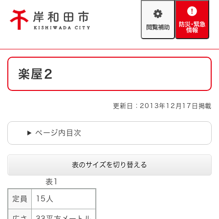
ペ
メニューを飛ばして本文へ
ー
閲
防
ジ
覧
災
の
補
・
先
助
緊
頭
Foreign language
本
急
で
防災・緊急情報
救急・消防
楽屋2
文
情
す
報
。
やさしい日本語
ハザードマップ
AED設置箇所
更新日：2013年12月17日掲載
文字サイズ
拡大
標準
とじる
ページ内目次
背景色変更
白
黒
青
表のサイズを切り替える
とじる
表1
定員
15人
広さ
33平方メートル