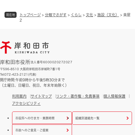
トップページ
>
分類でさがす
>
くらし
>
文化
>
施設（文化）
>
楽屋
現在地
2
岸和田市役所
法人番号6000020272027
〒596-8510 大阪府岸和田市岸城町7番1号
Tel:072-423-2121(代表)
開庁時間:午前9時から午後5時30分まで
（土曜日、日曜日、祝日、年末年始除く）
利用案内
サイトマップ
リンク・著作権・免責事項
個人情報保護
アクセシビリティ
市役所への行き方・業務時間
組織別連絡先一覧
市政へのご意見・ご提案