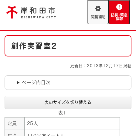
ペ
メニューを飛ばして本文へ
ー
閲
防
ジ
覧
災
の
補
・
先
助
緊
頭
Foreign language
本
急
で
防災・緊急情報
救急・消防
創作実習室2
文
情
す
報
。
やさしい日本語
ハザードマップ
AED設置箇所
更新日：2013年12月17日掲載
文字サイズ
拡大
標準
とじる
ページ内目次
背景色変更
白
黒
青
表のサイズを切り替える
とじる
表1
定員
25人
広さ
110平方メートル