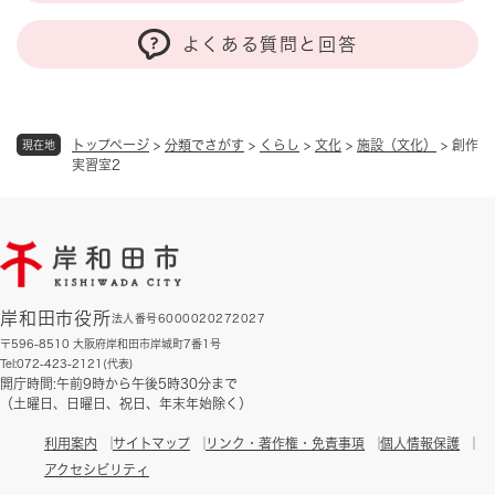
よくある質問と回答
トップページ
>
分類でさがす
>
くらし
>
文化
>
施設（文化）
>
創作
現在地
実習室2
岸和田市役所
法人番号6000020272027
〒596-8510 大阪府岸和田市岸城町7番1号
Tel:072-423-2121(代表)
開庁時間:午前9時から午後5時30分まで
（土曜日、日曜日、祝日、年末年始除く）
利用案内
サイトマップ
リンク・著作権・免責事項
個人情報保護
アクセシビリティ