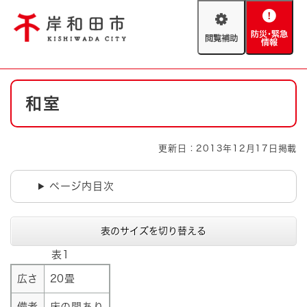
ペ
メニューを飛ばして本文へ
ー
閲
防
ジ
覧
災
の
補
・
先
助
緊
頭
Foreign language
本
急
で
防災・緊急情報
救急・消防
和室
文
情
す
報
。
やさしい日本語
ハザードマップ
AED設置箇所
更新日：2013年12月17日掲載
文字サイズ
拡大
標準
とじる
ページ内目次
背景色変更
白
黒
青
表のサイズを切り替える
とじる
表1
広さ
20畳
備考
床の間あり