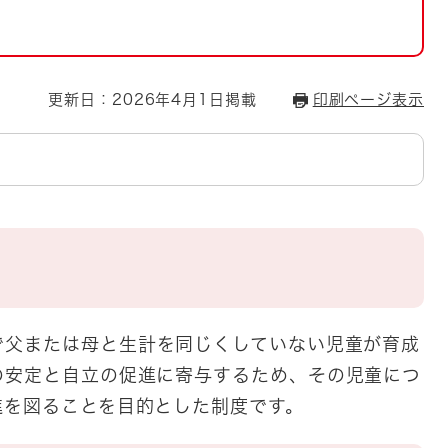
とじる
とじる
更新日：2026年4月1日掲載
印刷ページ表示
・ボラン
で父または母と生計を同じくしていない児童が育成
の安定と自立の促進に寄与するため、その児童につ
進を図ることを目的とした制度です。