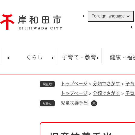
ペ
ー
Foreign language
ジ
の
先
頭
で
防災・緊急情報
救急・消防
ハ
す
くらし
子育て・教育
健康・福
。
トップページ
>
分類でさがす
>
子育
現在地
相談
学校
住民票・戸籍
観光
福祉・
トップページ
>
分類でさがす
>
子育
税金
保険・年金
歴史
児童扶養手当
足あと
ごみ・衛生・動物
救急・消防
防災・防犯
上水道・下水道
本