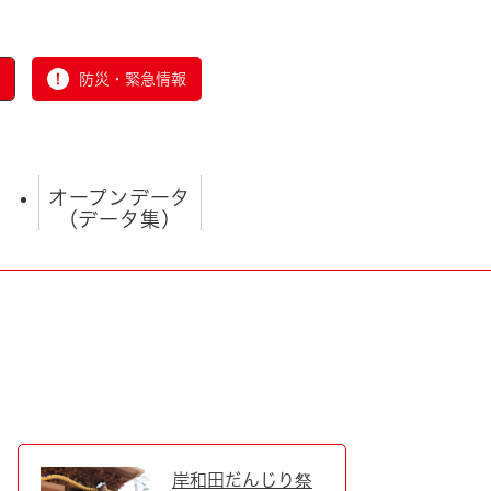
防災・緊急情報
オープンデータ
（データ集）
とじる
岸和田だんじり祭