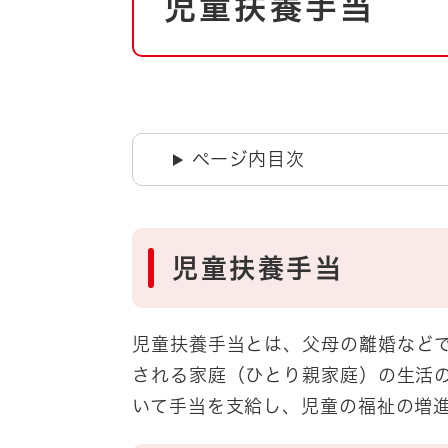
児童扶養手当
文
自然・環境・公園
住宅
引っ越し
おくやみ
男女共同参画
地域コミュニティ
ティア・協働
ページ内目次
道路・河川・交通
まちづくり
文化
国際交流
児童扶養手当
とじる
児童扶養手当
とは、父母の離婚など
される家庭（ひとり親家庭）の生活
いて手当を支給し、児童の福祉の増