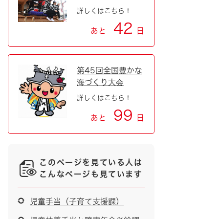
詳しくはこちら！
42
あと
日
第45回全国豊かな
海づくり大会
詳しくはこちら！
99
あと
日
このページを見ている人は
こんなページも見ています
児童手当（子育て支援課）