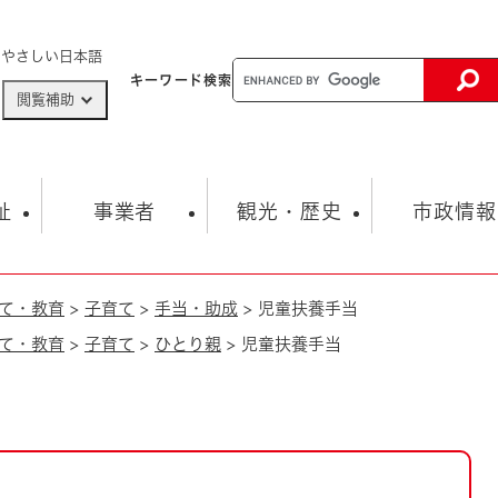
メニューを飛ばして本文へ
やさしい日本語
キーワード
検索
閲覧補助
ザードマップ
AED設置箇所
祉
事業者
観光・歴史
市政情報
て・教育
>
子育て
>
手当・助成
>
児童扶養手当
健康・生活
子育て
市の概要
入札・契約情報
観光スポット
生涯学習・スポーツ
オープンデータ
総合計画
まちづくり・協働
て・教育
>
子育て
>
ひとり親
>
児童扶養手当
行財政
産業振興
動画情報
人権・平和
税金
とじる
とじる
市政
環境
職員採用情報
福祉・介護
とじる
市役所・施設の案内