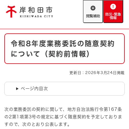
ペ
メニューを飛ばして本文へ
ー
閲
防
ジ
覧
災
の
補
・
先
助
緊
頭
Foreign language
本
急
で
防災・緊急情報
救急・消防
令和8年度業務委託の随意契約
文
情
す
報
。
について（契約前情報）
やさしい日本語
ハザードマップ
AED設置箇所
文字サイズ
拡大
標準
更新日：2026年3月24日掲載
とじる
背景色変更
白
黒
青
ページ内目次
とじる
次の業務委託の契約に関して、地方自治法施行令第167条
の2第1項第3号の規定に基づく随意契約を予定しておりま
すので、次のとおり公表します。