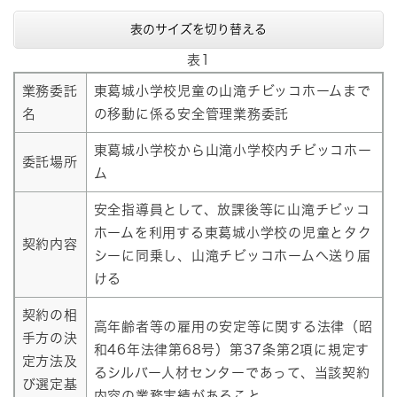
表のサイズを切り替える
表1
業務委託
東葛城小学校児童の山滝チビッコホームまで
名
の移動に係る安全管理業務委託
東葛城小学校から山滝小学校内チビッコホー
委託場所
ム
安全指導員として、放課後等に山滝チビッコ
ホームを利用する東葛城小学校の児童とタク
契約内容
シーに同乗し、山滝チビッコホームへ送り届
ける
契約の相
高年齢者等の雇用の安定等に関する法律（昭
手方の決
和46年法律第68号）第37条第2項に規定す
定方法及
るシルバー人材センターであって、当該契約
び選定基
内容の業務実績があること。