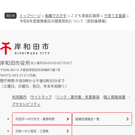
トップページ
>
組織でさがす
>
こども家庭応援部
>
子育て支援課
>
現在地
令和8年度業務委託の随意契約について（契約後情報）
岸和田市役所
法人番号6000020272027
〒596-8510 大阪府岸和田市岸城町7番1号
Tel:072-423-2121(代表)
開庁時間:午前9時から午後5時30分まで
（土曜日、日曜日、祝日、年末年始除く）
利用案内
サイトマップ
リンク・著作権・免責事項
個人情報保護
アクセシビリティ
市役所への行き方・業務時間
組織別連絡先一覧
市政へのご意見・ご提案