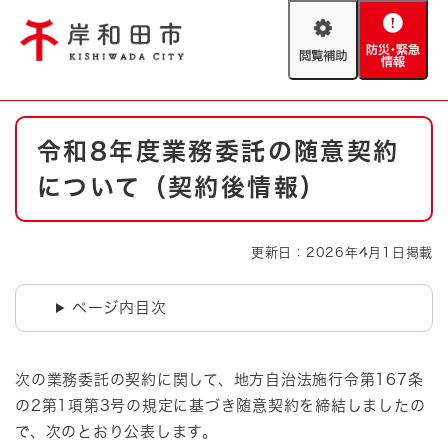
ペ
メニューを飛ばして本文へ
ー
閲
防
ジ
覧
災
の
補
・
先
助
緊
頭
Foreign language
本
急
で
防災・緊急情報
救急・消防
令和8年度業務委託の随意契約
文
情
す
報
。
について（契約後情報）
やさしい日本語
ハザードマップ
AED設置箇所
文字サイズ
拡大
標準
更新日：2026年4月1日掲載
とじる
背景色変更
白
黒
青
ページ内目次
とじる
次の業務委託の契約に関して、地方自治法施行令第167条
の2第1項第3号の規定に基づき随意契約を締結しましたの
で、次のとおり公表します。