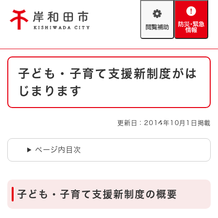
ペ
メニューを飛ばして本文へ
ー
閲
防
ジ
覧
災
の
補
・
先
助
緊
頭
Foreign language
本
急
で
防災・緊急情報
救急・消防
子ども・子育て支援新制度がは
文
情
す
報
。
じまります
やさしい日本語
ハザードマップ
AED設置箇所
文字サイズ
拡大
標準
更新日：2014年10月1日掲載
とじる
背景色変更
白
黒
青
ページ内目次
とじる
子ども・子育て支援新制度の概要