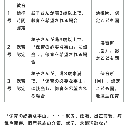
教育
1
標準
お子さんが
満3歳以上
で、
幼稚園、認
号
時間
教育を希望される場合
定こども園
認定
お子さんが
満3歳以上
で、
保育所
2
保育
「保育の必要な事由」に該
（園）、認
号
認定
当し、保育を希望される場
定こども園
合
お子さんが、
満3歳未満
保育所
3
保育
で、「保育の必要な事由」
(園）、認定
号
認定
に該当し、保育を希望され
こども園、
る場合
地域型保育
「保育の必要な事由」・・・就労、妊娠、出産前後、病
気や障害、同居親族の介護、就学、求職活動など