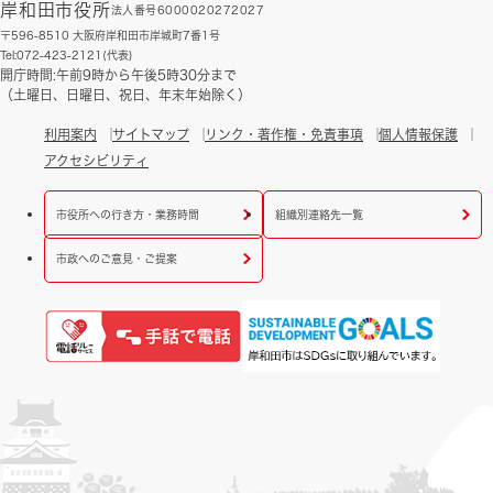
岸和田市役所
法人番号6000020272027
〒596-8510 大阪府岸和田市岸城町7番1号
Tel:072-423-2121(代表)
開庁時間:午前9時から午後5時30分まで
（土曜日、日曜日、祝日、年末年始除く）
利用案内
サイトマップ
リンク・著作権・免責事項
個人情報保護
アクセシビリティ
市役所への行き方・業務時間
組織別連絡先一覧
市政へのご意見・ご提案