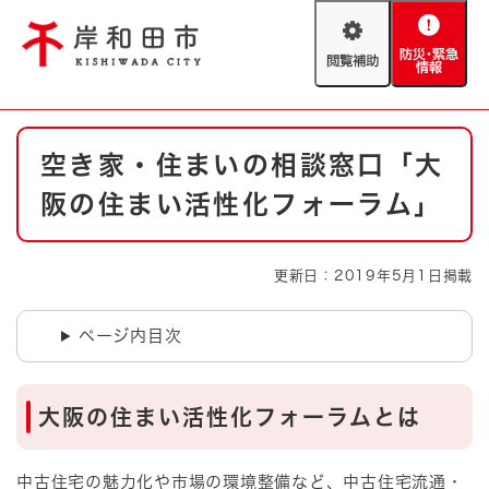
ペ
メニューを飛ばして本文へ
ー
閲
防
ジ
覧
災
の
補
・
先
助
緊
頭
Foreign language
本
急
で
防災・緊急情報
救急・消防
空き家・住まいの相談窓口「大
文
情
す
報
。
阪の住まい活性化フォーラム」
やさしい日本語
ハザードマップ
AED設置箇所
文字サイズ
拡大
標準
更新日：2019年5月1日掲載
とじる
背景色変更
白
黒
青
ページ内目次
とじる
大阪の住まい活性化フォーラムとは
中古住宅の魅力化や市場の環境整備など、中古住宅流通・