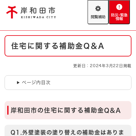
ペ
メニューを飛ばして本文へ
ー
閲
防
ジ
覧
災
の
補
・
先
助
緊
頭
Foreign language
本
急
で
防災・緊急情報
救急・消防
住宅に関する補助金Q＆A
文
情
す
報
。
やさしい日本語
ハザードマップ
AED設置箇所
更新日：2024年3月22日掲載
文字サイズ
拡大
標準
とじる
ページ内目次
背景色変更
白
黒
青
とじる
岸和田市の住宅に関する補助金Q&A
Q1.外壁塗装の塗り替えの補助金はありま