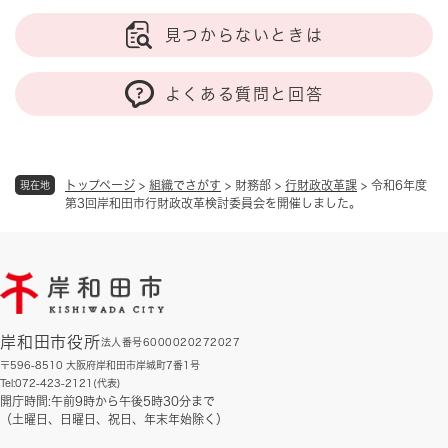
見つからないときは
よくある質問と回答
トップページ
>
組織でさがす
>
財務部
>
行財政改革課
>
令和6年度
現在地
第3回岸和田市行財政改革検討委員会を開催しました。
岸和田市役所
法人番号6000020272027
〒596-8510 大阪府岸和田市岸城町7番1号
Tel:072-423-2121(代表)
開庁時間:午前9時から午後5時30分まで
（土曜日、日曜日、祝日、年末年始除く）