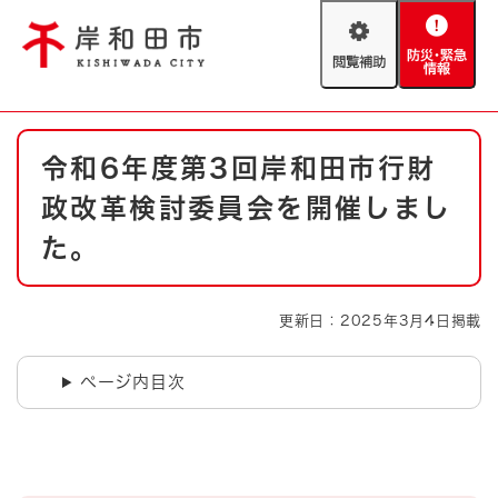
ペ
メニューを飛ばして本文へ
ー
閲
防
ジ
覧
災
の
補
・
先
助
緊
頭
Foreign language
本
急
で
防災・緊急情報
救急・消防
令和6年度第3回岸和田市行財
文
情
す
報
。
政改革検討委員会を開催しまし
やさしい日本語
ハザードマップ
AED設置箇所
た。
文字サイズ
拡大
標準
とじる
更新日：2025年3月4日掲載
背景色変更
白
黒
青
ページ内目次
とじる