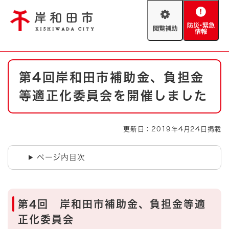
ペ
メニューを飛ばして本文へ
ー
閲
防
ジ
覧
災
の
補
・
先
助
緊
頭
Foreign language
本
急
で
防災・緊急情報
救急・消防
第4回岸和田市補助金、負担金
文
情
す
報
。
等適正化委員会を開催しました
やさしい日本語
ハザードマップ
AED設置箇所
文字サイズ
拡大
標準
更新日：2019年4月24日掲載
とじる
背景色変更
白
黒
青
ページ内目次
とじる
第4回 岸和田市補助金、負担金等適
正化委員会