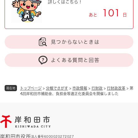
詳しくはこちら！
101
あと
日
見つからないときは
よくある質問と回答
トップページ
>
分類でさがす
>
市政情報
>
行財政
>
行財政改革
>
第
現在地
4回岸和田市補助金、負担金等適正化委員会を開催しました
岸和田市役所
法人番号6000020272027