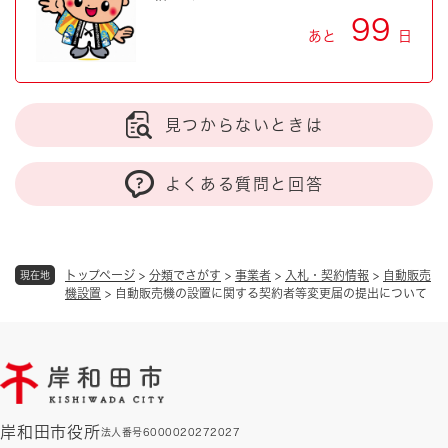
99
あと
日
見つからないときは
よくある質問と回答
トップページ
>
分類でさがす
>
事業者
>
入札・契約情報
>
自動販売
現在地
機設置
>
自動販売機の設置に関する契約者等変更届の提出について
岸和田市役所
法人番号6000020272027