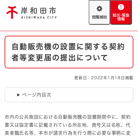
ペ
メニューを飛ばして本文へ
ー
閲
防
ジ
覧
災
の
補
・
先
助
緊
頭
Foreign language
本
急
で
防災・緊急情報
救急・消防
自動販売機の設置に関する契約
文
情
す
報
。
者等変更届の提出について
やさしい日本語
ハザードマップ
AED設置箇所
文字サイズ
拡大
標準
更新日：2022年1月18日掲載
とじる
背景色変更
白
黒
青
ページ内目次
とじる
市内の公共施設における自動販売機の設置期間中に、契約
書又は協定書に記載されている所在地、商号又は名称、代
表者職氏名等、本市が請求行為を行う際に必要な事柄に変