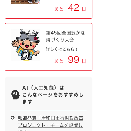
42
あと
日
第45回全国豊かな
海づくり大会
詳しくはこちら！
99
あと
日
AI（人工知能）は
こんなページをおすすめし
ます
報道発表「岸和田市行財政改革
プロジェクト・チームを設置し