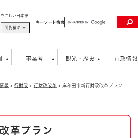
メニューを飛ばして本文へ
やさしい日本語
キーワード
検索
閲覧補助
ザードマップ
AED設置箇所
祉
事業者
観光・歴史
市政情報
情報
>
行財政
>
行財政改革
>
岸和田市新行財政改革プラン
健康・生活
子育て
市の概要
入札・契約情報
観光スポット
生涯学習・スポーツ
オープンデータ
総合計画
まちづくり・協働
行財政
産業振興
動画情報
人権・平和
税金
とじる
とじる
市政
環境
職員採用情報
福祉・介護
とじる
改革プラン
市役所・施設の案内