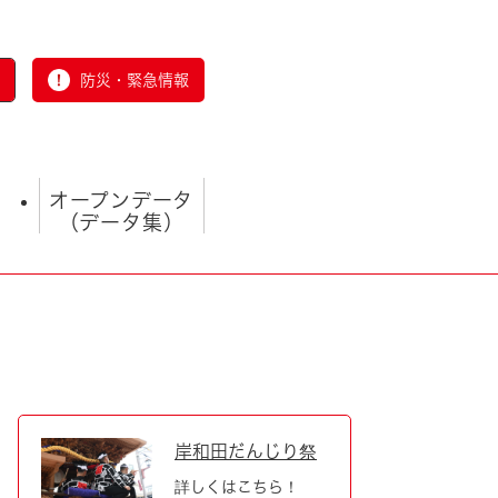
防災・緊急情報
オープンデータ
（データ集）
とじる
岸和田だんじり祭
詳しくはこちら！