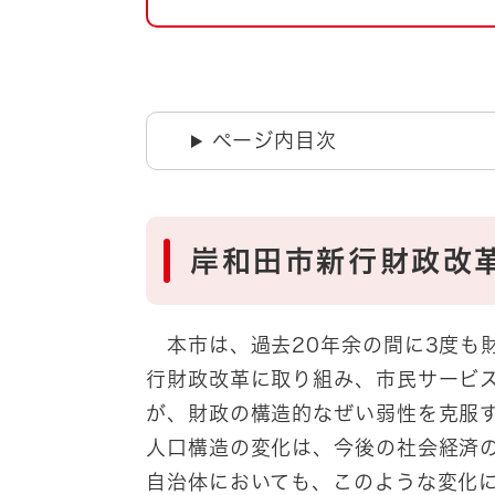
自然・環境・公園
住宅
引っ越し
おくやみ
男女共同参画
地域コミュニティ
ページ内目次
ティア・協働
道路・河川・交通
まちづくり
文化
国際交流
岸和田市新行財政改
とじる
本市は、過去20年余の間に3度も
行財政改革に取り組み、市民サービ
が、財政の構造的なぜい弱性を克服
人口構造の変化は、今後の社会経済
自治体においても、このような変化