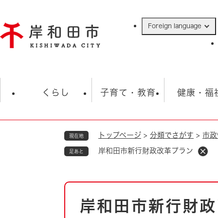
ペ
ー
Foreign language
ジ
の
先
頭
で
防災・緊急情報
救急・消防
ハ
す
くらし
子育て・教育
健康・福
。
トップページ
>
分類でさがす
>
市政
現在地
相談
学校
住民票・戸籍
観光
福祉・
岸和田市新行財政改革プラン
足あと
税金
保険・年金
歴史
ごみ・衛生・動物
救急・消防
本
岸和田市新行財政
防災・防犯
文
上水道・下水道