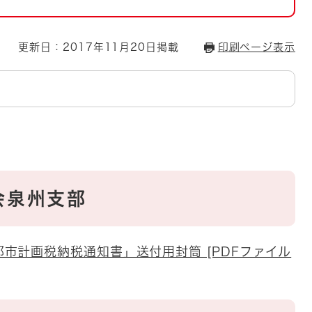
とじる
とじる
更新日：2017年11月20日掲載
印刷ページ表示
・ボラン
会泉州支部
市計画税納税通知書」送付用封筒 [PDFファイル