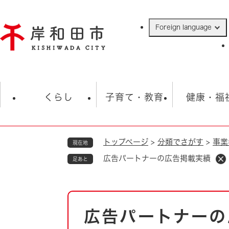
ペ
ー
Foreign language
ジ
の
先
頭
で
防災・緊急情報
救急・消防
ハ
す
くらし
子育て・教育
健康・福
。
トップページ
>
分類でさがす
>
事業
現在地
相談
学校
住民票・戸籍
観光
福祉・
広告パートナーの広告掲載実績
足あと
税金
保険・年金
歴史
ごみ・衛生・動物
救急・消防
本
広告パートナーの
防災・防犯
文
上水道・下水道