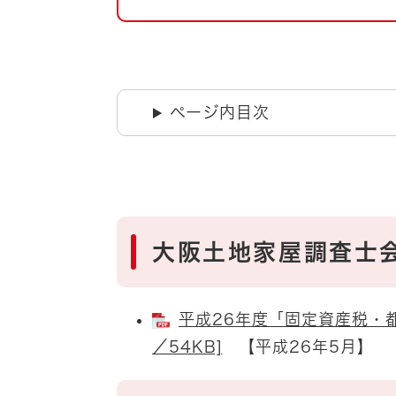
自然・環境・公園
住宅
引っ越し
おくやみ
男女共同参画
地域コミュニティ
ページ内目次
ティア・協働
道路・河川・交通
まちづくり
文化
国際交流
大阪土地家屋調査士
とじる
平成26年度「固定資産税・都
／54KB]
【平成26年5月】