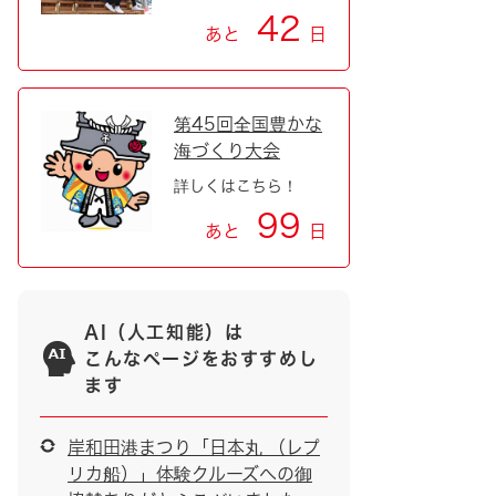
42
あと
日
第45回全国豊かな
海づくり大会
詳しくはこちら！
99
あと
日
AI（人工知能）は
こんなページをおすすめし
ます
岸和田港まつり「日本丸 （レプ
リカ船）」体験クルーズへの御