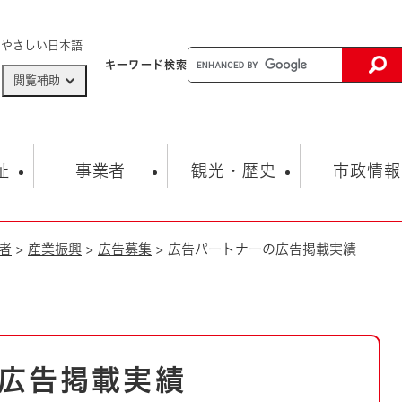
メニューを飛ばして本文へ
やさしい日本語
キーワード
検索
閲覧補助
ザードマップ
AED設置箇所
祉
事業者
観光・歴史
市政情報
者
>
産業振興
>
広告募集
>
広告パートナーの広告掲載実績
健康・生活
子育て
市の概要
入札・契約情報
観光スポット
生涯学習・スポーツ
オープンデータ
総合計画
まちづくり・協働
行財政
産業振興
動画情報
人権・平和
税金
とじる
とじる
市政
環境
職員採用情報
福祉・介護
とじる
広告掲載実績
市役所・施設の案内