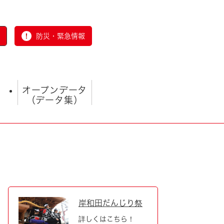
防災・緊急情報
オープンデータ
（データ集）
とじる
岸和田だんじり祭
詳しくはこちら！