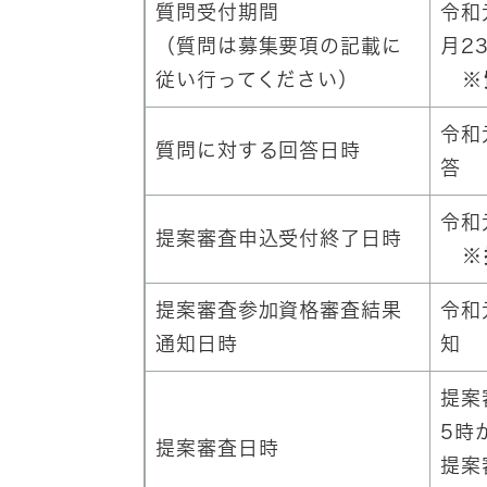
質問受付期間
令和
（質問は募集要項の記載に
月2
従い行ってください）
※質
令和
質問に対する回答日時
答
令和
提案審査申込受付終了日時
※提
提案審査参加資格審査結果
令和
通知日時
知
提案
5時
提案審査日時
提案