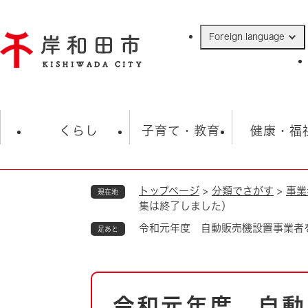
ペ
ー
Foreign language
ジ
の
先
頭
で
防災・緊急情報
救急・消防
ハ
す
くらし
子育て・教育
健康・福
。
トップページ
>
分類でさがす
>
事業
現在地
相談
学校
住民票・戸籍
観光
福祉・
集は終了しました）
税金
保険・年金
歴史
令和元年度 自動販売機設置事業者
足あと
ごみ・衛生・動物
救急・消防
本
防災・防犯
上水道・下水道
令和元年度 自動
文