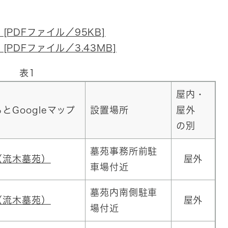
PDFファイル／95KB]
PDFファイル／3.43MB]
表1
屋内・
とGoogleマップ
設置場所
屋外
の別
墓苑事務所前駐
（流木墓苑）
屋外
車場付近
墓苑内南側駐車
（流木墓苑）
屋外
場付近