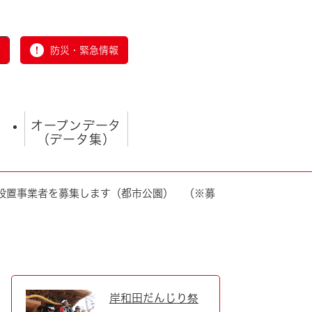
防災・緊急情報
オープンデータ
（データ集）
設置事業者を募集します（都市公園） （※募
とじる
岸和田だんじり祭