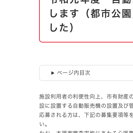
自然・環境・公園
住宅
します（都市公園
引っ越し
おくやみ
した）
男女共同参画
地域コミュニティ
ティア・協働
道路・河川・交通
まちづくり
文化
国際交流
ページ内目次
とじる
施設利用者の利便性向上、市有財産
設に設置する自動販売機の設置及び
応募される方は、下記の募集要項等
い。