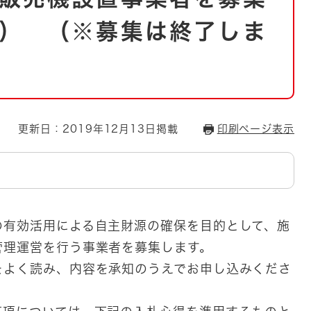
とじる
） （※募集は終了しま
とじる
・ボラン
更新日：2019年12月13日掲載
印刷ページ表示
の有効活用による自主財源の確保を目的として、施
管理運営を行う事業者を募集します。
をよく読み、内容を承知のうえでお申し込みくださ