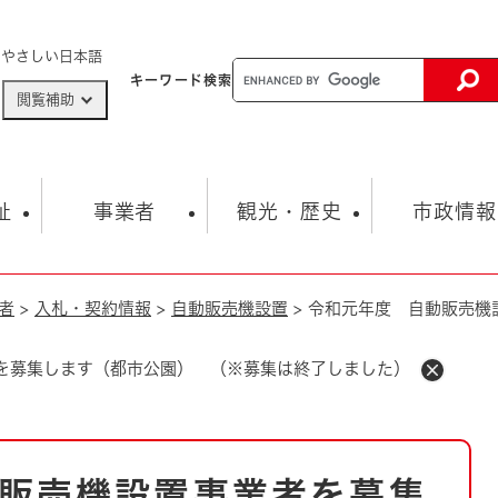
メニューを飛ばして本文へ
やさしい日本語
キーワード
検索
閲覧補助
ザードマップ
AED設置箇所
祉
事業者
観光・歴史
市政情報
者
>
入札・契約情報
>
自動販売機設置
>
令和元年度 自動販売機
健康・生活
子育て
市の概要
入札・契約情報
観光スポット
生涯学習・スポーツ
オープンデータ
総合計画
まちづくり・協働
行財政
産業振興
動画情報
人権・平和
税金
を募集します（都市公園） （※募集は終了しました）
とじる
とじる
市政
環境
職員採用情報
福祉・介護
とじる
市役所・施設の案内
販売機設置事業者を募集