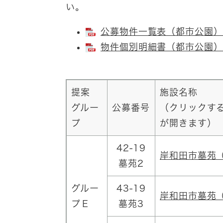
い。
公募物件一覧表（都市公園） [
物件個別明細書（都市公園） [
提案
施設名称
グルー
公募番号
（クリックする
プ
が開きます）
42-19
岸和田市墓苑
墓苑2
グルー
43-19
岸和田市墓苑
プＥ
墓苑3