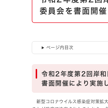
自然・環境・公園
住宅
委員会を書面開催
引っ越し
おくやみ
男女共同参画
地域コミュニティ
ティア・協働
道路・河川・交通
まちづくり
ページ内目次
文化
国際交流
とじる
令和2年度第2回岸
書面開催により実施
新型コロナウイルス感染症対策拡大