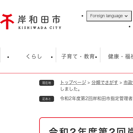
ペ
ー
Foreign language
ジ
の
先
頭
で
防災・緊急情報
救急・消防
ハ
す
くらし
子育て・教育
健康・福
。
トップページ
>
分類でさがす
>
市政
現在地
相談
学校
住民票・戸籍
観光
福祉・
しました。
税金
保険・年金
歴史
令和2年度第2回岸和田市指定管理
足あと
ごみ・衛生・動物
救急・消防
本
防災・防犯
上水道・下水道
令和2年度第2回
文