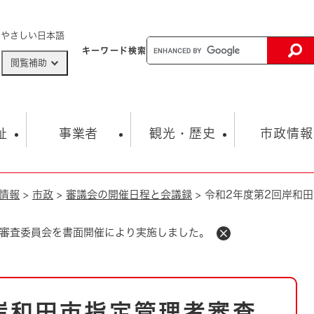
メニューを飛ばして本文へ
やさしい日本語
キーワード
検索
閲覧補助
ザードマップ
AED設置箇所
祉
事業者
観光・歴史
市政情報
情報
>
市政
>
審議会の開催日程と会議録
>
令和2年度第2回岸和
健康・生活
子育て
市の概要
入札・契約情報
観光スポット
生涯学習・スポーツ
オープンデータ
総合計画
まちづくり・協働
行財政
産業振興
動画情報
人権・平和
税金
者審査委員会を書面開催により実施しました。
とじる
とじる
市政
環境
職員採用情報
福祉・介護
とじる
市役所・施設の案内
岸和田市指定管理者審査