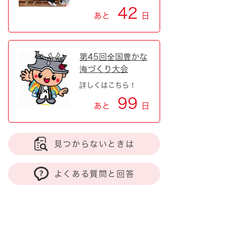
42
あと
日
第45回全国豊かな
海づくり大会
詳しくはこちら！
99
あと
日
見つからないときは
よくある質問と回答