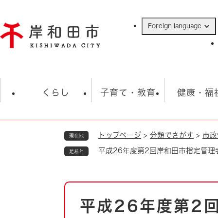
ペ
ー
Foreign language
ジ
の
先
頭
で
防災・緊急情報
救急・消防
ハ
す
くらし
子育て・教育
健康・福
。
トップページ
>
分類でさがす
>
市政
現在地
相談
学校
住民票・戸籍
観光
福祉・
平成26年度第2回岸和田市指定管
足あと
税金
保険・年金
歴史
ごみ・衛生・動物
救急・消防
本
平成26年度第2
防災・防犯
文
上水道・下水道