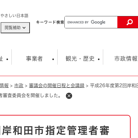
メニューを飛ばして本文へ
やさしい日本語
キーワード
検索
閲覧補助
ザードマップ
AED設置箇所
祉
事業者
観光・歴史
市政情報
情報
>
市政
>
審議会の開催日程と会議録
>
平成26年度第2回岸
健康・生活
子育て
市の概要
入札・契約情報
観光スポット
生涯学習・スポーツ
オープンデータ
総合計画
まちづくり・協働
理者審査委員会を開催しました。
行財政
産業振興
動画情報
人権・平和
税金
とじる
とじる
市政
環境
職員採用情報
福祉・介護
とじる
回岸和田市指定管理者審
市役所・施設の案内