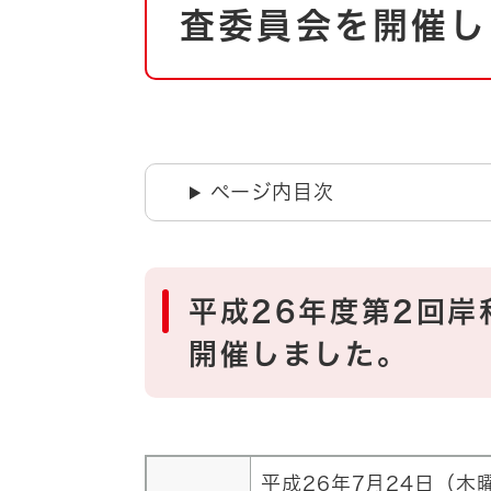
自然・環境・公園
査委員会を開催し
住宅
引っ越し
おくやみ
男女共同参画
地域コミュニティ
ティア・協働
道路・河川・交通
ページ内目次
まちづくり
文化
国際交流
平成26年度第2回
とじる
開催しました。
平成26年7月24日（木