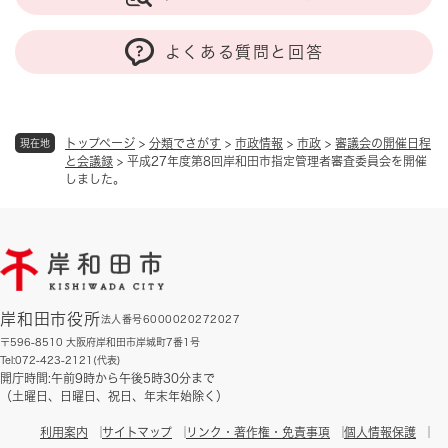
よくある質問と回答
トップページ
>
分類でさがす
>
市政情報
>
市政
>
審議会の開催日程
現在地
と会議録
>
平成27年度第8回岸和田市指定管理者審査委員会を開催
しました。
岸和田市役所
法人番号6000020272027
〒596-8510 大阪府岸和田市岸城町7番1号
Tel:072-423-2121(代表)
開庁時間:午前9時から午後5時30分まで
（土曜日、日曜日、祝日、年末年始除く）
利用案内
サイトマップ
リンク・著作権・免責事項
個人情報保護