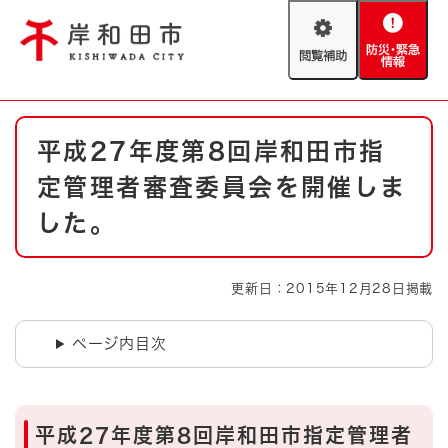
ペ
メニューを飛ばして本文へ
ー
閲
防
ジ
覧
災
の
補
・
先
助
緊
頭
Foreign language
本
急
で
防災・緊急情報
救急・消防
平成27年度第8回岸和田市指
文
情
す
報
。
定管理者審査委員会を開催しま
やさしい日本語
ハザードマップ
AED設置箇所
した。
文字サイズ
拡大
標準
とじる
更新日：2015年12月28日掲載
背景色変更
白
黒
青
ページ内目次
とじる
平成27年度第8回岸和田市指定管理者