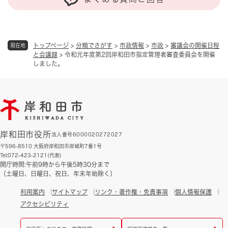
トップページ
>
分類でさがす
>
市政情報
>
市政
>
審議会の開催日程
現在地
と会議録
>
令和元年度第2回岸和田市指定管理者審査委員会を開催
しました。
岸和田市役所
法人番号6000020272027
〒596-8510 大阪府岸和田市岸城町7番1号
Tel:072-423-2121(代表)
開庁時間:午前9時から午後5時30分まで
（土曜日、日曜日、祝日、年末年始除く）
利用案内
サイトマップ
リンク・著作権・免責事項
個人情報保護
アクセシビリティ