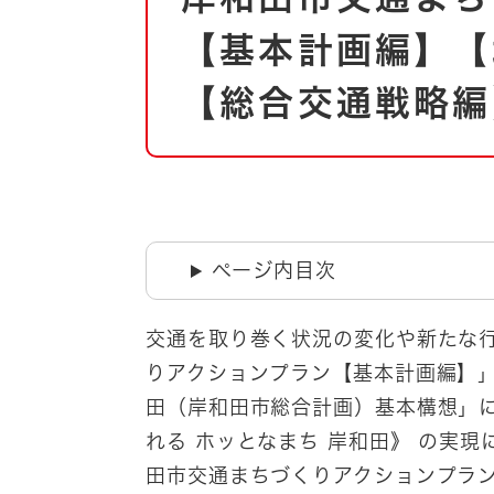
自然・環境・公園
住宅
【基本計画編】【
引っ越し
おくやみ
【総合交通戦略編
男女共同参画
地域コミュニティ
ティア・協働
道路・河川・交通
まちづくり
文化
国際交流
ページ内目次
とじる
交通を取り巻く状況の変化や新たな
りアクションプラン【基本計画編】
田（岸和田市総合計画）基本構想」に
れる ホッとなまち 岸和田》 の実
田市交通まちづくりアクションプラ