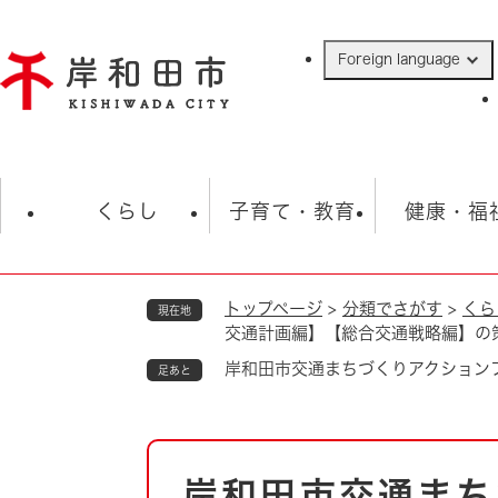
ペ
ー
Foreign language
ジ
の
先
頭
で
防災・緊急情報
救急・消防
ハ
す
くらし
子育て・教育
健康・福
。
トップページ
>
分類でさがす
>
くら
現在地
相談
学校
住民票・戸籍
観光
福祉・
交通計画編】【総合交通戦略編】の
税金
保険・年金
歴史
岸和田市交通まちづくりアクション
足あと
ごみ・衛生・動物
救急・消防
本
防災・防犯
上水道・下水道
岸和田市交通まち
文