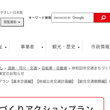
メニューを飛ばして本文へ
やさしい日本語
キーワード
検索
閲覧補助
ザードマップ
AED設置箇所
祉
事業者
観光・歴史
市政情報
し
>
道路・河川・交通
>
自転車・自動車
>
岸和田市交通まちづく
健康・生活
子育て
市の概要
入札・契約情報
観光スポット
生涯学習・スポーツ
オープンデータ
総合計画
まちづくり・協働
策定のお知らせ
行財政
産業振興
動画情報
人権・平和
税金
プラン【基本計画編】【地域公共交通計画編】【総合交通戦略編】
とじる
とじる
市政
環境
職員採用情報
福祉・介護
とじる
市役所・施設の案内
づくりアクションプラン