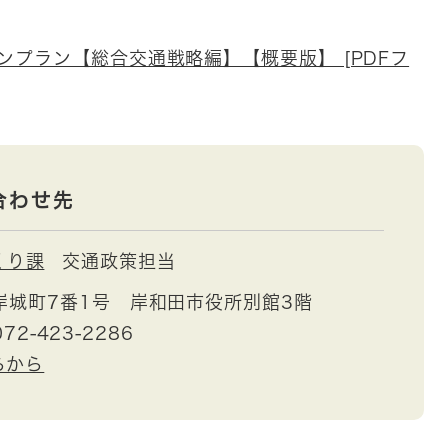
プラン【総合交通戦略編】【概要版】 [PDFフ
合わせ先
くり課
交通政策担当
岸城町7番1号 岸和田市役所別館3階
72-423-2286
らから