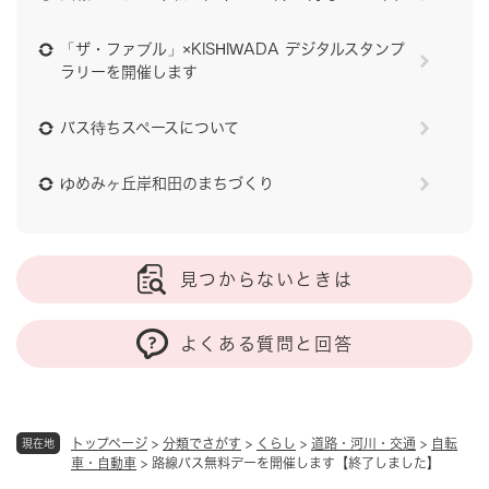
「ザ・ファブル」×KISHIWADA デジタルスタンプ
ラリーを開催します
バス待ちスペースについて
ゆめみヶ丘岸和田のまちづくり
見つからないときは
よくある質問と回答
トップページ
>
分類でさがす
>
くらし
>
道路・河川・交通
>
自転
現在地
車・自動車
>
路線バス無料デーを開催します【終了しました】