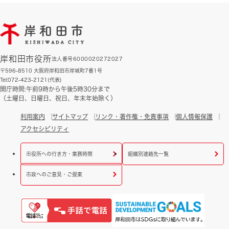
岸和田市役所
法人番号6000020272027
〒596-8510 大阪府岸和田市岸城町7番1号
Tel:072-423-2121(代表)
開庁時間:午前9時から午後5時30分まで
（土曜日、日曜日、祝日、年末年始除く）
利用案内
サイトマップ
リンク・著作権・免責事項
個人情報保護
アクセシビリティ
市役所への行き方・業務時間
組織別連絡先一覧
市政へのご意見・ご提案