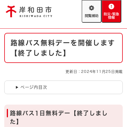
ペ
メニューを飛ばして本文へ
ー
閲
防
ジ
覧
災
の
補
・
先
助
緊
頭
Foreign language
本
急
で
防災・緊急情報
救急・消防
路線バス無料デーを開催します
文
情
す
報
。
【終了しました】
やさしい日本語
ハザードマップ
AED設置箇所
文字サイズ
拡大
標準
更新日：2024年11月25日掲載
とじる
背景色変更
白
黒
青
ページ内目次
とじる
路線バス1日無料デー【終了しまし
た】