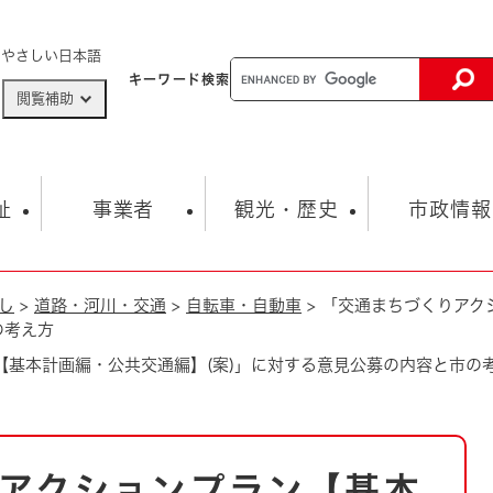
メニューを飛ばして本文へ
やさしい日本語
キーワード
検索
閲覧補助
ザードマップ
AED設置箇所
祉
事業者
観光・歴史
市政情報
し
>
道路・河川・交通
>
自転車・自動車
>
「交通まちづくりアク
健康・生活
子育て
市の概要
入札・契約情報
観光スポット
生涯学習・スポーツ
オープンデータ
総合計画
まちづくり・協働
の考え方
行財政
産業振興
動画情報
人権・平和
税金
【基本計画編・公共交通編】(案)」に対する意見公募の内容と市の
とじる
とじる
市政
環境
職員採用情報
福祉・介護
とじる
市役所・施設の案内
アクションプラン【基本