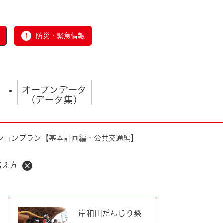
防災・緊急情報
オープンデータ
（データ集）
ションプラン【基本計画編・公共交通編】
考え方
とじる
岸和田だんじり祭