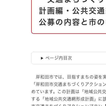
自然・環境・公園
住宅
計画編・公共交通
引っ越し
おくやみ
公募の内容と市の
男女共同参画
地域コミュニティ
ティア・協働
道路・河川・交通
まちづくり
文化
国際交流
ページ内目次
とじる
岸和田市では、目指すまちの姿を実
「岸和田市交通まちづくりアクショ
めています。この計画は「地域公共
する「地域公共交通網形成計画」に