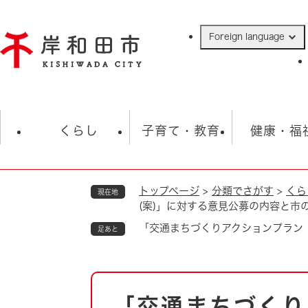
ペ
ー
Foreign language
ジ
の
先
頭
で
防災・緊急情報
救急・消防
ハ
す
くらし
子育て・教育
健康・福
。
トップページ
>
分類でさがす
>
くら
現在地
相談
学校
住民票・戸籍
観光
福祉・
(案)」に対する意見公募の内容と市
税金
保険・年金
歴史
「交通まちづくりアクションプラン
足あと
ごみ・衛生・動物
救急・消防
本
防災・防犯
上水道・下水道
「交通まちづくり
文