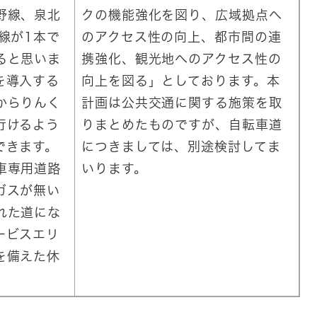
野線、泉北
クの機能強化を図り、広域拠点へ
線が1本で
のアクセス性の向上、都市間の連
ると思いま
携強化、観光地へのアクセス性の
を導入する
向上を図る」としております。本
からりんく
計画は公共交通に関する施策を取
行けるよう
りまとめたものですが、自転車道
できます。
につきましては、別途検討してま
車専用道路
いります。
ガスが無い
れた道にな
ービスエリ
を備えた休
。