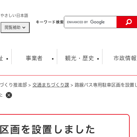
メニューを飛ばして本文へ
やさしい日本語
キーワード
検索
閲覧補助
ザードマップ
AED設置箇所
祉
事業者
観光・歴史
市政情報
づくり推進部
>
交通まちづくり課
>
路線バス専用駐車区画を設置
健康・生活
子育て
市の概要
入札・契約情報
観光スポット
生涯学習・スポーツ
オープンデータ
総合計画
まちづくり・協働
た
行財政
産業振興
動画情報
人権・平和
税金
とじる
とじる
市政
環境
職員採用情報
福祉・介護
とじる
区画を設置しました
市役所・施設の案内