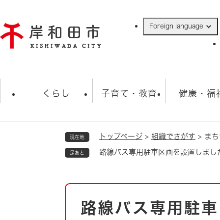
ペ
ー
Foreign language
ジ
の
先
頭
で
防災・緊急情報
救急・消防
ハ
す
くらし
子育て・教育
健康・福
。
トップページ
>
組織でさがす
>
まち
現在地
相談
学校
住民票・戸籍
観光
福祉・
路線バス専用駐車区画を設置しまし
足あと
税金
保険・年金
歴史
ごみ・衛生・動物
救急・消防
本
路線バス専用駐車
防災・防犯
文
上水道・下水道