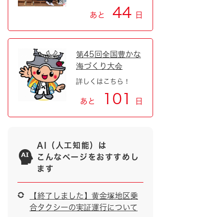
44
あと
日
第45回全国豊かな
海づくり大会
詳しくはこちら！
101
あと
日
AI（人工知能）は
こんなページをおすすめし
ます
【終了しました】黄金塚地区乗
合タクシーの実証運行について