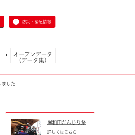
防災・緊急情報
オープンデータ
（データ集）
しました
とじる
岸和田だんじり祭
詳しくはこちら！