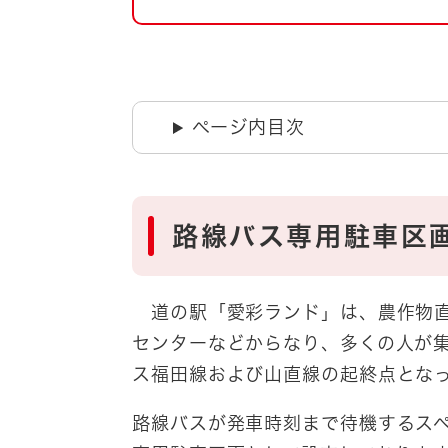
自然・環境・公園
住宅
引っ越し
おくやみ
男女共同参画
地域コミュニティ
ページ内目次
ティア・協働
道路・河川・交通
まちづくり
文化
国際交流
路線バス専用駐車区
とじる
道の駅「愛彩ランド」は、農作物直
センターなどからなり、多くの人が
ス福田線および山直線の起終点とな
路線バスが発車時刻まで待機するス