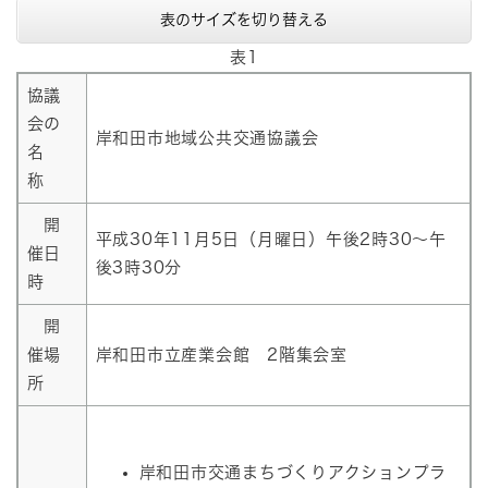
表のサイズを切り替える
表1
協議
会の
岸和田市地域公共交通協議会
名
称
開
平成30年11月5日（月曜日）午後2時30～午
催日
後3時30分
時
開
催場
岸和田市立産業会館 2階集会室
所
岸和田市交通まちづくりアクションプラ