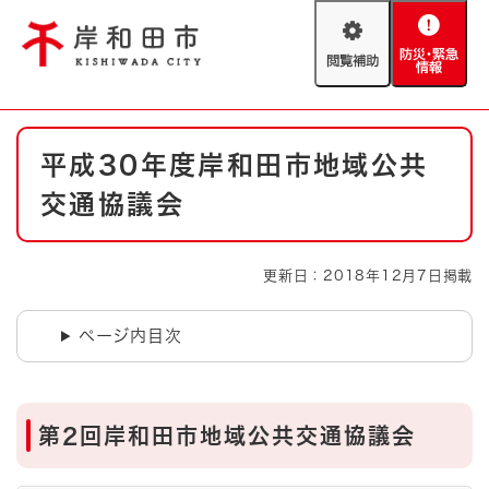
ペ
メニューを飛ばして本文へ
ー
閲
防
ジ
覧
災
の
補
・
先
助
緊
頭
Foreign language
本
急
で
防災・緊急情報
救急・消防
平成30年度岸和田市地域公共
文
情
す
報
。
交通協議会
やさしい日本語
ハザードマップ
AED設置箇所
文字サイズ
拡大
標準
更新日：2018年12月7日掲載
とじる
背景色変更
白
黒
青
ページ内目次
とじる
第2回岸和田市地域公共交通協議会