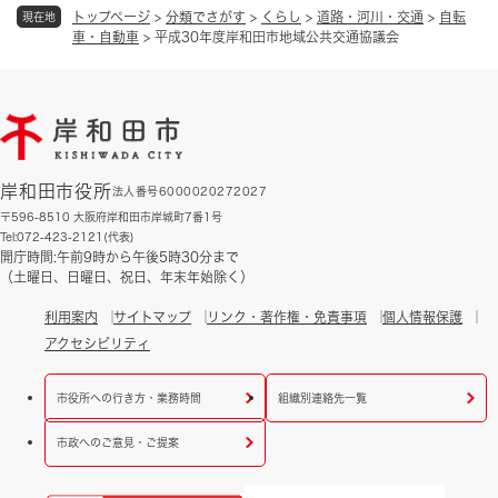
トップページ
>
分類でさがす
>
くらし
>
道路・河川・交通
>
自転
現在地
車・自動車
>
平成30年度岸和田市地域公共交通協議会
岸和田市役所
法人番号6000020272027
〒596-8510 大阪府岸和田市岸城町7番1号
Tel:072-423-2121(代表)
開庁時間:午前9時から午後5時30分まで
（土曜日、日曜日、祝日、年末年始除く）
利用案内
サイトマップ
リンク・著作権・免責事項
個人情報保護
アクセシビリティ
市役所への行き方・業務時間
組織別連絡先一覧
市政へのご意見・ご提案