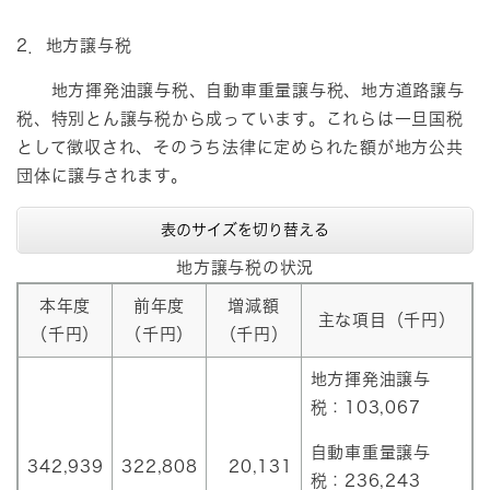
2．地方譲与税
地方揮発油譲与税、自動車重量譲与税、地方道路譲与
税、特別とん譲与税から成っています。これらは一旦国税
として徴収され、そのうち法律に定められた額が地方公共
団体に譲与されます。
表のサイズを切り替える
地方譲与税の状況
本年度
前年度
増減額
主な項目（千円）
（千円）
（千円）
（千円）
地方揮発油譲与
税：103,067
自動車重量譲与
342,939
322,808
20,131
税：236,243