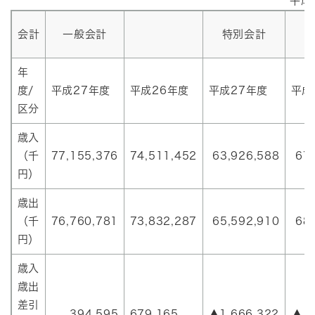
平成
会計
一般会計
特別会計
年
度/
平成27年度
平成26年度
平成27年度
平成
区分
歳入
（千
77,155,376
74,511,452
63,926,588
67,
円）
歳出
（千
76,760,781
73,832,287
65,592,910
68
円）
歳入
歳出
差引
394,595
679,165
▲1,666,322
▲1,