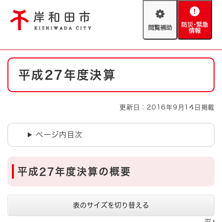
ペ
メニューを飛ばして本文へ
ー
閲
防
ジ
覧
災
の
補
・
先
助
緊
頭
Foreign language
本
急
で
防災・緊急情報
救急・消防
平成27年度決算
文
情
す
報
。
やさしい日本語
ハザードマップ
AED設置箇所
更新日：2016年9月14日掲載
文字サイズ
拡大
標準
とじる
ページ内目次
背景色変更
白
黒
青
平成27年度決算の概要
とじる
表のサイズを切り替える