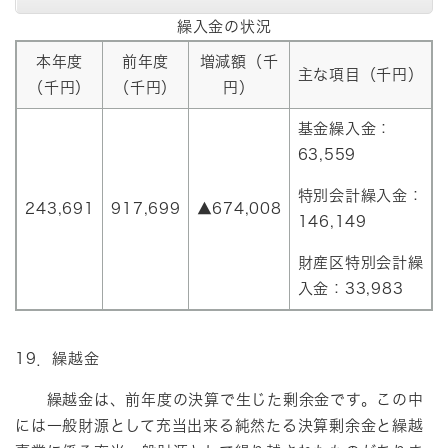
繰入金の状況
本年度
前年度
増減額（千
主な項目（千円）
（千円）
（千円）
円）
基金繰入金：
63,559
特別会計繰入金：
243,691
917,699
▲674,008
146,149
財産区特別会計繰
入金：33,983
19．繰越金
繰越金は、前年度の決算で生じた剰余金です。この中
には一般財源として充当出来る純然たる決算剰余金と繰越