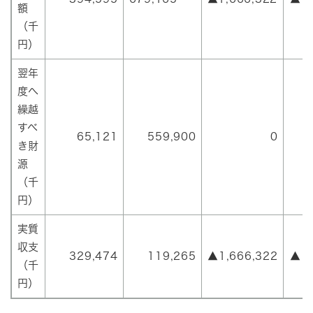
額
（千
円）
翌年
度へ
繰越
すべ
65,121
559,900
0
き財
源
（千
円）
実質
収支
329,474
119,265
▲1,666,322
▲1,
（千
円）