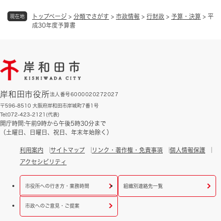
トップページ
>
分類でさがす
>
市政情報
>
行財政
>
予算・決算
>
平
現在地
成30年度予算書
岸和田市役所
法人番号6000020272027
〒596-8510 大阪府岸和田市岸城町7番1号
Tel:072-423-2121(代表)
開庁時間:午前9時から午後5時30分まで
（土曜日、日曜日、祝日、年末年始除く）
利用案内
サイトマップ
リンク・著作権・免責事項
個人情報保護
アクセシビリティ
市役所への行き方・業務時間
組織別連絡先一覧
市政へのご意見・ご提案