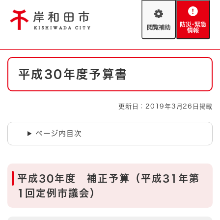
ペ
メニューを飛ばして本文へ
ー
閲
防
ジ
覧
災
の
補
・
先
助
緊
頭
Foreign language
本
急
で
防災・緊急情報
救急・消防
平成30年度予算書
文
情
す
報
。
やさしい日本語
ハザードマップ
AED設置箇所
更新日：2019年3月26日掲載
文字サイズ
拡大
標準
とじる
ページ内目次
背景色変更
白
黒
青
とじる
平成30年度 補正予算（平成31年第
1回定例市議会）