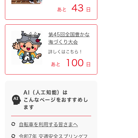
43
あと
日
第45回全国豊かな
海づくり大会
詳しくはこちら！
100
あと
日
AI（人工知能）は
こんなページをおすすめし
ます
自転車を利用する皆さまへ
令和7年 交通安全スプリングフ