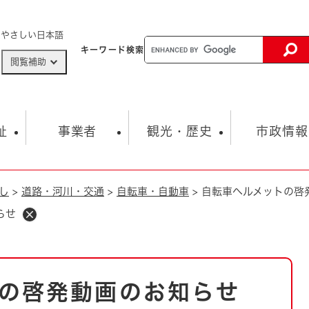
メニューを飛ばして本文へ
やさしい日本語
キーワード
検索
閲覧補助
ザードマップ
AED設置箇所
祉
事業者
観光・歴史
市政情報
し
>
道路・河川・交通
>
自転車・自動車
>
自転車ヘルメットの啓
健康・生活
子育て
市の概要
入札・契約情報
観光スポット
生涯学習・スポーツ
オープンデータ
総合計画
まちづくり・協働
らせ
行財政
産業振興
動画情報
人権・平和
税金
とじる
とじる
市政
環境
職員採用情報
福祉・介護
とじる
の啓発動画のお知らせ
市役所・施設の案内