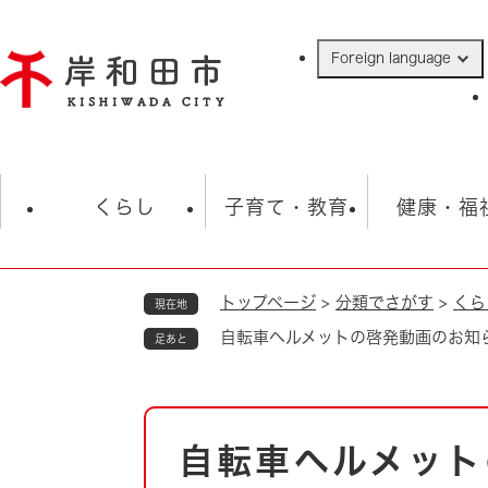
ペ
ー
Foreign language
ジ
の
先
頭
で
防災・緊急情報
救急・消防
ハ
す
くらし
子育て・教育
健康・福
。
トップページ
>
分類でさがす
>
くら
現在地
相談
学校
住民票・戸籍
観光
福祉・
自転車ヘルメットの啓発動画のお知
足あと
税金
保険・年金
歴史
ごみ・衛生・動物
救急・消防
本
自転車ヘルメット
防災・防犯
文
上水道・下水道