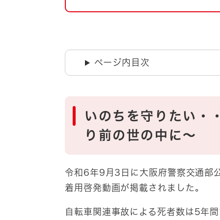
自然・環境・公園
住宅
引っ越し
おくやみ
男女共同参画
地域コミュニティ
ページ内目次
ティア・協働
道路・河川・交通
まちづくり
文化
国際交流
いのちを守りたい・
り前の世の中に～
とじる
令和6年9月3日に大阪府警察交通部公
着用啓発動画が掲載されました。
自転車関連事故による死者数は5年間