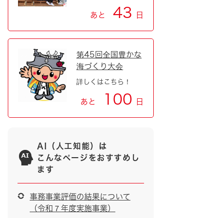
43
あと
日
第45回全国豊かな
海づくり大会
詳しくはこちら！
100
あと
日
AI（人工知能）は
こんなページをおすすめし
ます
事務事業評価の結果について
（令和７年度実施事業）