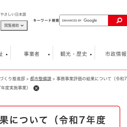
メニューを飛ばして本文へ
やさしい日本語
キーワード
検索
閲覧補助
ザードマップ
AED設置箇所
祉
事業者
観光・歴史
市政情報
づくり推進部
>
都市整備課
>
事務事業評価の結果について（令和
健康・生活
子育て
市の概要
入札・契約情報
観光スポット
生涯学習・スポーツ
オープンデータ
総合計画
まちづくり・協働
7年度実施事業）
行財政
産業振興
動画情報
人権・平和
税金
とじる
とじる
市政
環境
職員採用情報
福祉・介護
とじる
果について（令和7年度
市役所・施設の案内