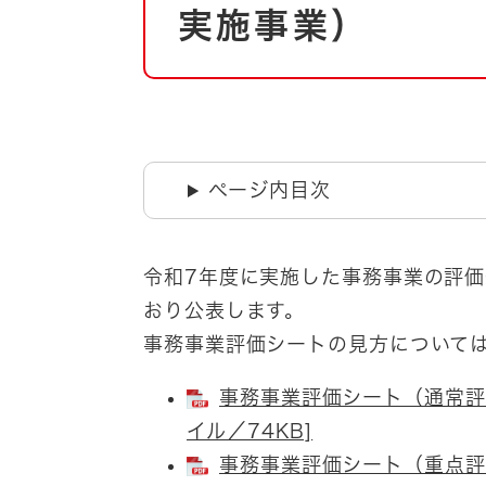
自然・環境・公園
実施事業）
住宅
引っ越し
おくやみ
男女共同参画
地域コミュニティ
ティア・協働
道路・河川・交通
ページ内目次
まちづくり
文化
国際交流
令和7年度に実施した事務事業の評
おり公表します。
とじる
事務事業評価シートの見方について
事務事業評価シート（通常評
イル／74KB]
事務事業評価シート（重点評