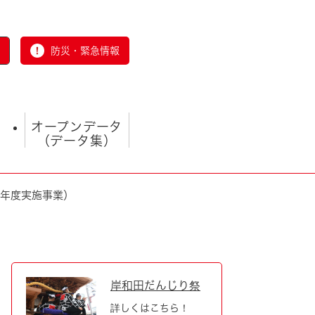
防災・緊急情報
オープンデータ
（データ集）
7年度実施事業）
とじる
岸和田だんじり祭
詳しくはこちら！