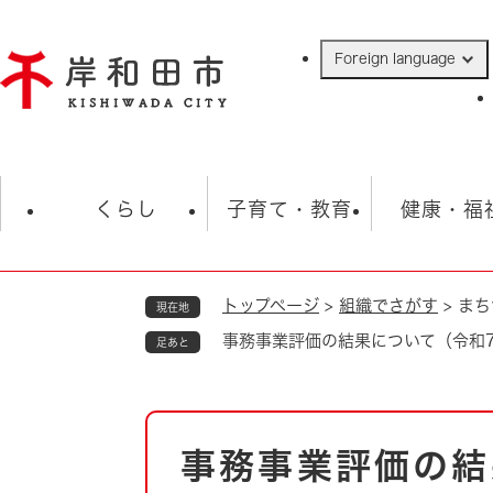
ペ
ー
Foreign language
ジ
の
先
頭
で
防災・緊急情報
救急・消防
ハ
す
くらし
子育て・教育
健康・福
。
トップページ
>
組織でさがす
>
まち
現在地
相談
学校
住民票・戸籍
観光
福祉・
事務事業評価の結果について（令和
足あと
税金
保険・年金
歴史
ごみ・衛生・動物
救急・消防
本
事務事業評価の結
防災・防犯
文
上水道・下水道