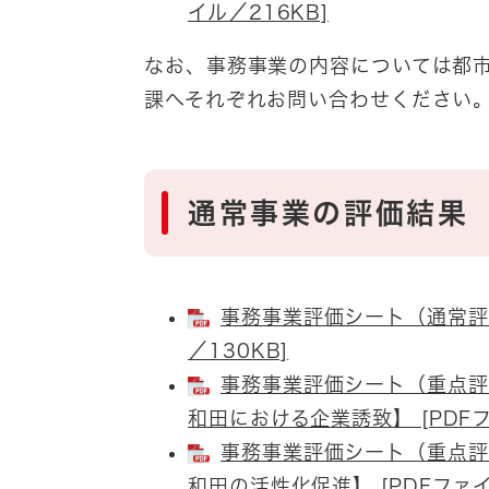
イル／216KB]
なお、事務事業の内容については都
課へそれぞれお問い合わせください
通常事業の評価結果
事務事業評価シート（通常評
／130KB]
事務事業評価シート（重点評
和田における企業誘致】 [PDFフ
事務事業評価シート（重点評
和田の活性化促進】 [PDFファイ