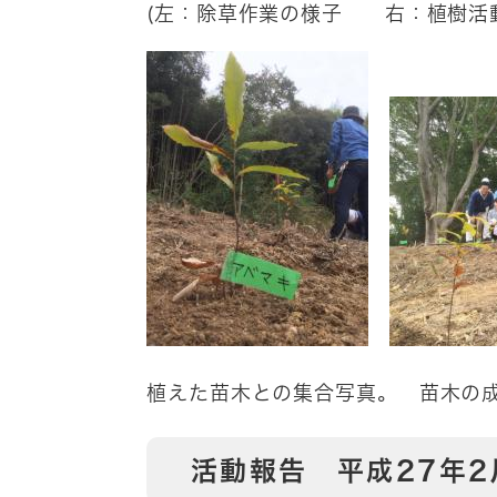
(左：除草作業の様子 右：植樹活
植えた苗木との集合写真。 苗木の
活動報告 平成27年2