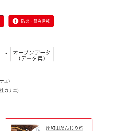
防災・緊急情報
オープンデータ
（データ集）
ナエ)
社カナエ)
とじる
岸和田だんじり祭