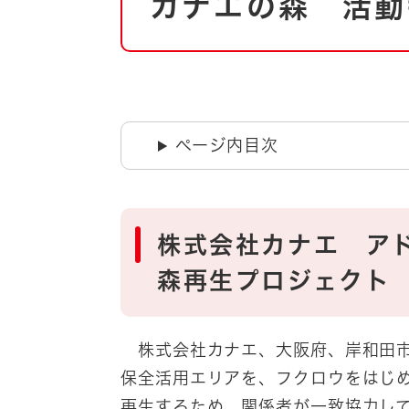
カナエの森 活動
文
自然・環境・公園
住宅
引っ越し
おくやみ
男女共同参画
地域コミュニティ
ティア・協働
ページ内目次
道路・河川・交通
まちづくり
文化
国際交流
株式会社カナエ ア
とじる
森再生プロジェク
株式会社カナエ、大阪府、岸和田市
保全活用エリアを、フクロウをはじ
再生するため、関係者が一致協力し