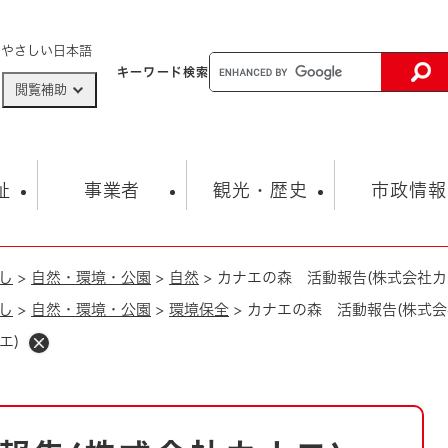
メニューを飛ばして本文へ
やさしい日本語
キーワード
検索
閲覧補助
ザードマップ
AED設置箇所
祉
事業者
観光・歴史
市政情報
し
>
自然・環境・公園
>
自然
>
カナエの森 活動報告(株式会社カ
健康・生活
子育て
市の概要
入札・契約情報
観光スポット
生涯学習・スポーツ
オープンデータ
総合計画
まちづくり・協働
し
>
自然・環境・公園
>
環境保全
>
カナエの森 活動報告(株式会
行財政
産業振興
動画情報
人権・平和
税金
エ)
とじる
とじる
市政
環境
職員採用情報
福祉・介護
とじる
市役所・施設の案内