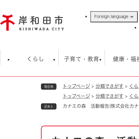
ペ
ー
Foreign language
ジ
の
先
頭
で
防災・緊急情報
救急・消防
ハ
す
くらし
子育て・教育
健康・福
。
トップページ
>
分類でさがす
>
くら
現在地
相談
学校
住民票・戸籍
観光
福祉・
トップページ
>
分類でさがす
>
くら
税金
保険・年金
歴史
カナエの森 活動報告(株式会社カナ
足あと
ごみ・衛生・動物
救急・消防
防災・防犯
上水道・下水道
本