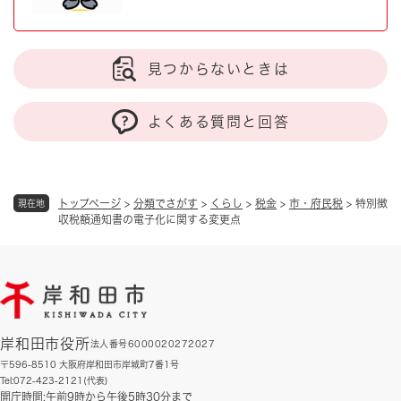
見つからないときは
よくある質問と回答
トップページ
>
分類でさがす
>
くらし
>
税金
>
市・府民税
>
特別徴
現在地
収税額通知書の電子化に関する変更点
岸和田市役所
法人番号6000020272027
〒596-8510 大阪府岸和田市岸城町7番1号
Tel:072-423-2121(代表)
開庁時間:午前9時から午後5時30分まで