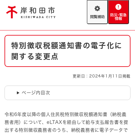
ペ
メニューを飛ばして本文へ
ー
閲
防
ジ
覧
災
の
補
・
先
助
緊
頭
Foreign language
本
急
で
防災・緊急情報
救急・消防
特別徴収税額通知書の電子化に
文
情
す
報
。
関する変更点
やさしい日本語
ハザードマップ
AED設置箇所
文字サイズ
拡大
標準
更新日：2024年1月11日掲載
とじる
背景色変更
白
黒
青
ページ内目次
とじる
令和6年度以降の個人住民税特別徴収税額通知書（納税義
務者用）について、eLTAXを経由して給与支払報告書を提
出する特別徴収義務者のうち、納税義務者に電子データで