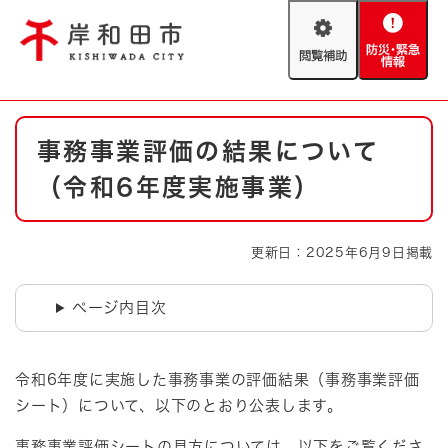
ペ
メニューを飛ばして本文へ
ー
閲
防
ジ
覧
災
の
補
・
先
助
緊
頭
Foreign language
本
急
で
防災・緊急情報
救急・消防
事務事業評価の結果について
文
情
す
報
。
（令和6年度実施事業）
やさしい日本語
ハザードマップ
AED設置箇所
文字サイズ
拡大
標準
更新日：2025年6月9日掲載
とじる
背景色変更
白
黒
青
ページ内目次
とじる
令和6年度に実施した事務事業の評価結果（事務事業評価
シート）について、以下のとおり公表します。
事務事業評価シートの見方については、以下をご覧くださ