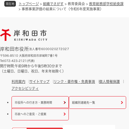
トップページ
>
組織でさがす
>
教育委員会
>
教育総務部学校給食課
現在地
>
事務事業評価の結果について（令和6年度実施事業）
岸和田市役所
法人番号6000020272027
〒596-8510 大阪府岸和田市岸城町7番1号
Tel:072-423-2121(代表)
開庁時間:午前9時から午後5時30分まで
（土曜日、日曜日、祝日、年末年始除く）
利用案内
サイトマップ
リンク・著作権・免責事項
個人情報保護
アクセシビリティ
市役所への行き方・業務時間
組織別連絡先一覧
市政へのご意見・ご提案