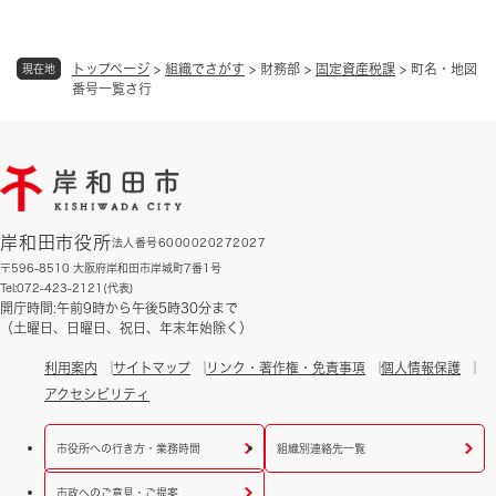
トップページ
>
組織でさがす
>
財務部
>
固定資産税課
>
町名・地図
現在地
番号一覧さ行
岸和田市役所
法人番号6000020272027
〒596-8510 大阪府岸和田市岸城町7番1号
Tel:072-423-2121(代表)
開庁時間:午前9時から午後5時30分まで
（土曜日、日曜日、祝日、年末年始除く）
利用案内
サイトマップ
リンク・著作権・免責事項
個人情報保護
アクセシビリティ
市役所への行き方・業務時間
組織別連絡先一覧
市政へのご意見・ご提案