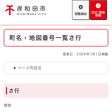
ペ
メニューを飛ばして本文へ
ー
閲
防
ジ
覧
災
の
補
・
先
助
緊
頭
Foreign language
本
急
で
防災・緊急情報
救急・消防
町名・地図番号一覧さ行
文
情
す
報
。
やさしい日本語
ハザードマップ
AED設置箇所
更新日：2026年7月1日掲載
文字サイズ
拡大
標準
とじる
ページ内目次
背景色変更
白
黒
青
とじる
さ行
堺町