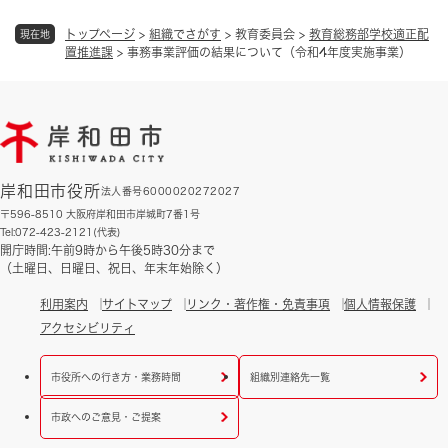
トップページ
>
組織でさがす
>
教育委員会
>
教育総務部学校適正配
現在地
置推進課
>
事務事業評価の結果について（令和4年度実施事業）
岸和田市役所
法人番号6000020272027
〒596-8510 大阪府岸和田市岸城町7番1号
Tel:072-423-2121(代表)
開庁時間:午前9時から午後5時30分まで
（土曜日、日曜日、祝日、年末年始除く）
利用案内
サイトマップ
リンク・著作権・免責事項
個人情報保護
アクセシビリティ
市役所への行き方・業務時間
組織別連絡先一覧
市政へのご意見・ご提案