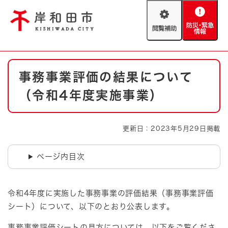
ペ
メニューを飛ばして本文へ
ー
閲
防
ジ
覧
災
の
補
・
先
助
緊
頭
Foreign language
本
急
で
防災・緊急情報
救急・消防
事務事業評価の結果について
文
情
す
報
。
（令和4年度実施事業）
やさしい日本語
ハザードマップ
AED設置箇所
文字サイズ
拡大
標準
更新日：2023年5月29日掲載
とじる
背景色変更
白
黒
青
ページ内目次
とじる
令和4年度に実施した事務事業の評価結果（事務事業評価
シート）について、以下のとおり公表します。
事務事業評価シートの見方については、以下をご覧くださ