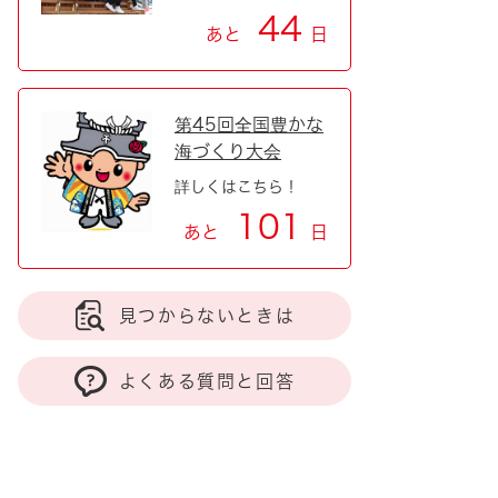
44
あと
日
第45回全国豊かな
海づくり大会
詳しくはこちら！
101
あと
日
見つからないときは
よくある質問と回答