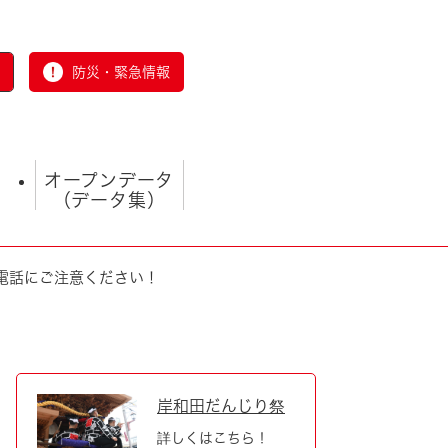
防災・緊急情報
オープンデータ
（データ集）
電話にご注意ください！
とじる
岸和田だんじり祭
詳しくはこちら！