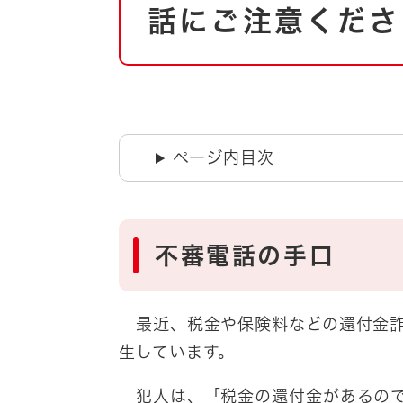
自然・環境・公園
話にご注意くださ
住宅
引っ越し
おくやみ
男女共同参画
地域コミュニティ
ティア・協働
道路・河川・交通
ページ内目次
まちづくり
文化
国際交流
不審電話の手口
とじる
最近、税金や保険料などの還付金詐
生しています。
犯人は、「税金の還付金があるので