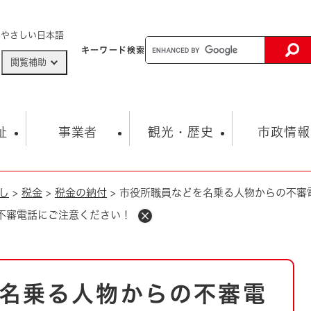
メニューを飛ばして本文へ
やさしい日本語
キーワード
検索
閲覧補助
ザードマップ
AED設置箇所
祉
事業者
観光・歴史
市政情報
し
>
税金
>
税金の納付
>
市役所職員などを名乗る人物からの不審
健康・生活
子育て
市の概要
入札・契約情報
観光スポット
生涯学習・スポーツ
オープンデータ
総合計画
まちづくり・協働
不審電話にご注意ください！
行財政
産業振興
動画情報
人権・平和
税金
とじる
とじる
市政
環境
職員採用情報
福祉・介護
とじる
名乗る人物からの不審電
市役所・施設の案内