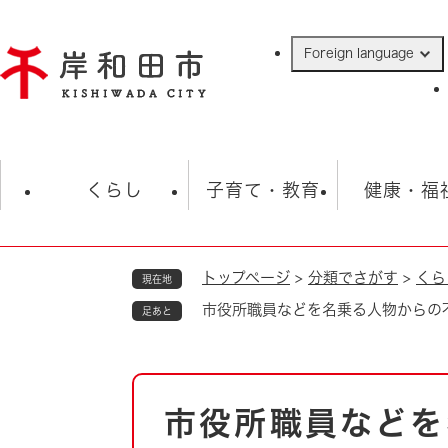
ペ
ー
Foreign language
ジ
の
先
頭
で
防災・緊急情報
救急・消防
ハ
す
くらし
子育て・教育
健康・福
。
トップページ
>
分類でさがす
>
くら
現在地
相談
学校
住民票・戸籍
観光
福祉・
市役所職員などを名乗る人物からの
足あと
税金
保険・年金
歴史
ごみ・衛生・動物
救急・消防
本
市役所職員などを
防災・防犯
文
上水道・下水道