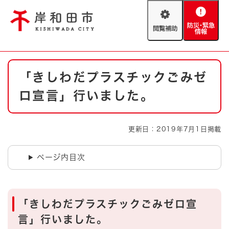
ペ
メニューを飛ばして本文へ
ー
閲
防
ジ
覧
災
の
補
・
先
助
緊
頭
Foreign language
本
急
で
防災・緊急情報
救急・消防
「きしわだプラスチックごみゼ
文
情
す
報
。
ロ宣言」行いました。
やさしい日本語
ハザードマップ
AED設置箇所
文字サイズ
拡大
標準
更新日：2019年7月1日掲載
とじる
背景色変更
白
黒
青
ページ内目次
とじる
「きしわだプラスチックごみゼロ宣
言」行いました。