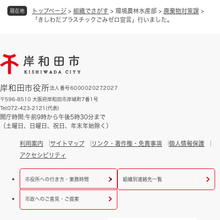
トップページ
>
組織でさがす
>
環境農林水産部
>
廃棄物対策課
>
現在地
「きしわだプラスチックごみゼロ宣言」行いました。
岸和田市役所
法人番号6000020272027
〒596-8510 大阪府岸和田市岸城町7番1号
Tel:072-423-2121(代表)
開庁時間:午前9時から午後5時30分まで
（土曜日、日曜日、祝日、年末年始除く）
利用案内
サイトマップ
リンク・著作権・免責事項
個人情報保護
アクセシビリティ
市役所への行き方・業務時間
組織別連絡先一覧
市政へのご意見・ご提案