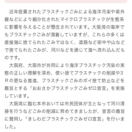
近年投棄されたプラスチックごみによる海洋汚染や紫外
線などにより細分化されたマイクロプラスチックが生態系
に影響を与えることが懸念されています。大阪湾の海岸で
もプラスチックごみが漂着していますが、これらの多くは
直接海に捨てられたごみではなく、道路など街中や山など
で捨てられたごみが、河川などを通じて海へ流れ込んだも
のです。
大阪府、大阪市が共同により海洋プラスチック汚染の実
態の正しい理解を深め、使い捨てプラスチックの削減や3
Ｒの更なる推進、プラスチックごみのポイ捨て防止などを
趣旨とする「おおさかプラスチックごみゼロ宣言」を実施
しています。
大阪湾に臨む本市おいては市民団体が主となって河川清
掃を行うなどごみの削減に努めてきましたが、宣言の趣旨
に賛同し「きしわだプラスチックごみゼロ宣言」を行いま
した。