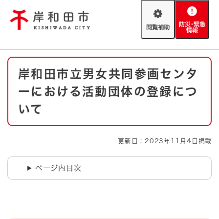
ペ
メニューを飛ばして本文へ
ー
閲
防
ジ
覧
災
の
補
・
先
助
緊
頭
Foreign language
本
急
で
防災・緊急情報
救急・消防
岸和田市立男女共同参画センタ
文
情
す
報
。
ーにおける活動団体の登録につ
やさしい日本語
ハザードマップ
AED設置箇所
いて
文字サイズ
拡大
標準
とじる
更新日：2023年11月4日掲載
背景色変更
白
黒
青
ページ内目次
とじる