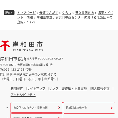
トップページ
>
分類でさがす
>
くらし
>
男女共同参画
>
講座・イベ
現在地
ント・情報
>
岸和田市立男女共同参画センターにおける活動団体の
登録について
岸和田市役所
法人番号6000020272027
〒596-8510 大阪府岸和田市岸城町7番1号
Tel:072-423-2121(代表)
開庁時間:午前9時から午後5時30分まで
（土曜日、日曜日、祝日、年末年始除く）
利用案内
サイトマップ
リンク・著作権・免責事項
個人情報保護
アクセシビリティ
市役所への行き方・業務時間
組織別連絡先一覧