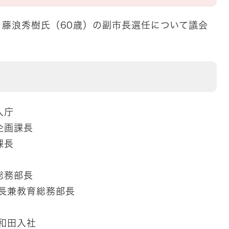
藤浪秀樹氏（60歳）の副市長選任について議会
入庁
企画課長
課長
総務部長
長兼教育総務部長
和田入社