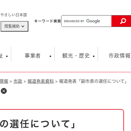
メニューを飛ばして本文へ
やさしい日本語
キーワード
検索
閲覧補助
ザードマップ
AED設置箇所
祉
事業者
観光・歴史
市政情報
情報
>
市政
>
報道発表資料
>
報道発表「副市長の選任について」
健康・生活
子育て
市の概要
入札・契約情報
観光スポット
生涯学習・スポーツ
オープンデータ
総合計画
まちづくり・協働
行財政
産業振興
動画情報
人権・平和
税金
とじる
とじる
市政
環境
職員採用情報
福祉・介護
とじる
の選任について」
市役所・施設の案内