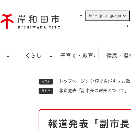
ペ
ー
Foreign language
ジ
の
先
頭
で
防災・緊急情報
救急・消防
ハ
す
くらし
子育て・教育
健康・福
。
トップページ
>
分類でさがす
>
市政
現在地
相談
学校
住民票・戸籍
観光
福祉・
報道発表「副市長の選任について」
足あと
税金
保険・年金
歴史
ごみ・衛生・動物
救急・消防
本
報道発表「副市長
防災・防犯
文
上水道・下水道