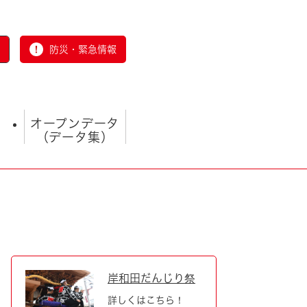
防災・緊急情報
オープンデータ
（データ集）
とじる
岸和田だんじり祭
詳しくはこちら！