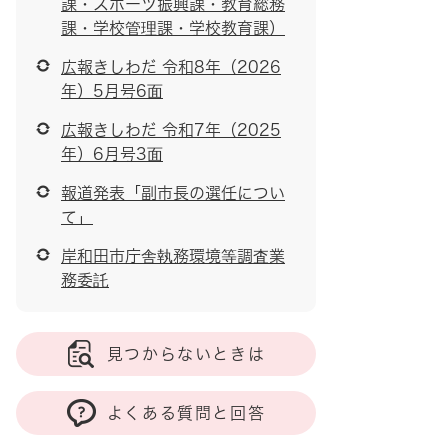
課・スポーツ振興課・教育総務
課・学校管理課・学校教育課）
広報きしわだ 令和8年（2026
年）5月号6面
広報きしわだ 令和7年（2025
年）6月号3面
報道発表「副市長の選任につい
て」
岸和田市庁舎執務環境等調査業
務委託
見つからないときは
よくある質問と回答