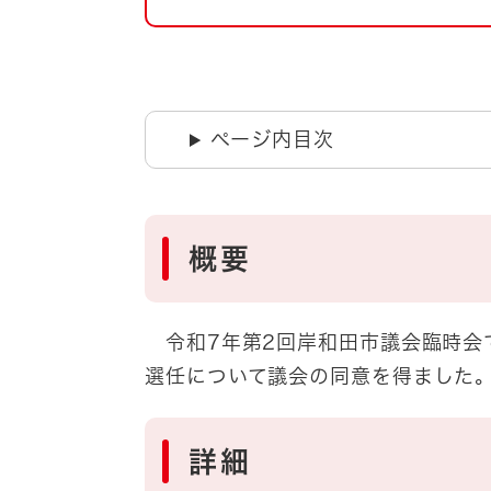
自然・環境・公園
住宅
引っ越し
おくやみ
男女共同参画
地域コミュニティ
ページ内目次
ティア・協働
道路・河川・交通
まちづくり
文化
国際交流
概要
とじる
令和7年第2回岸和田市議会臨時会
選任について議会の同意を得ました
詳細​