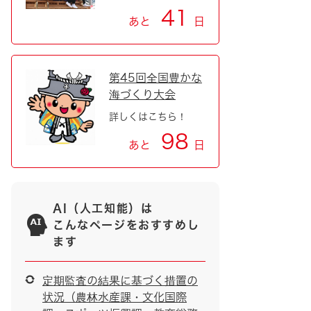
41
あと
日
第45回全国豊かな
海づくり大会
詳しくはこちら！
98
あと
日
AI（人工知能）は
こんなページをおすすめし
ます
定期監査の結果に基づく措置の
状況（農林水産課・文化国際