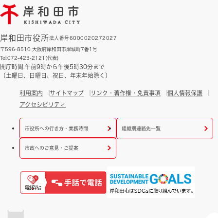
岸和田市役所
法人番号6000020272027
〒596-8510 大阪府岸和田市岸城町7番1号
Tel:072-423-2121(代表)
開庁時間:午前9時から午後5時30分まで
（土曜日、日曜日、祝日、年末年始除く）
利用案内
サイトマップ
リンク・著作権・免責事項
個人情報保護
アクセシビリティ
市役所への行き方・業務時間
組織別連絡先一覧
市政へのご意見・ご提案