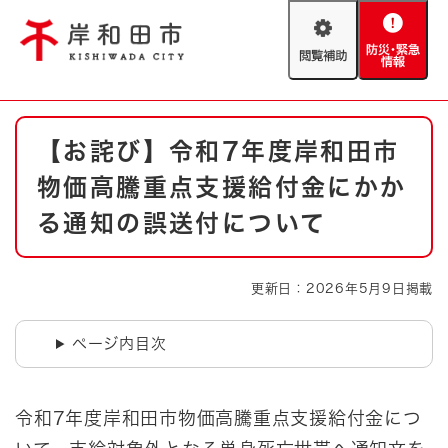
ペ
メニューを飛ばして本文へ
ー
閲
防
ジ
覧
災
の
補
・
先
助
緊
頭
Foreign language
本
急
で
防災・緊急情報
救急・消防
【お詫び】令和7年度岸和田市
文
情
す
報
。
物価高騰重点支援給付金にかか
やさしい日本語
ハザードマップ
AED設置箇所
る通知の誤送付について
文字サイズ
拡大
標準
とじる
更新日：2026年5月9日掲載
背景色変更
白
黒
青
ページ内目次
とじる
令和7年度岸和田市物価高騰重点支援給付金につ