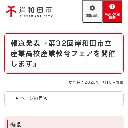
ペ
メニューを飛ばして本文へ
ー
閲
防
ジ
覧
災
の
補
・
先
助
緊
頭
Foreign language
本
急
で
防災・緊急情報
救急・消防
報道発表『第32回岸和田市立
文
情
す
報
。
産業高校産業教育フェアを開催
やさしい日本語
ハザードマップ
AED設置箇所
します』
文字サイズ
拡大
標準
とじる
更新日：2026年1月15日掲載
背景色変更
白
黒
青
ページ内目次
とじる
概要​