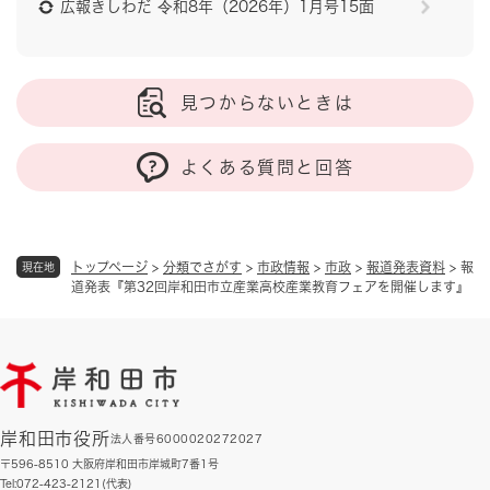
広報きしわだ 令和8年（2026年）1月号15面
見つからないときは
よくある質問と回答
トップページ
>
分類でさがす
>
市政情報
>
市政
>
報道発表資料
>
報
現在地
道発表『第32回岸和田市立産業高校産業教育フェアを開催します』
岸和田市役所
法人番号6000020272027
〒596-8510 大阪府岸和田市岸城町7番1号
Tel:072-423-2121(代表)