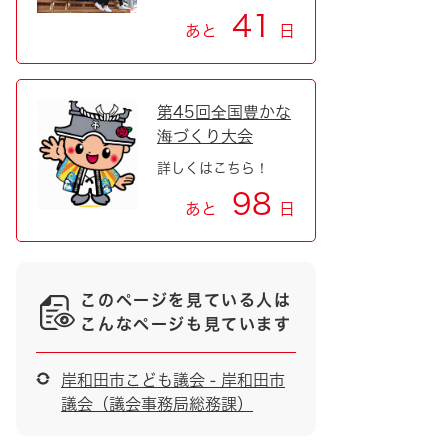
41
あと
日
第45回全国豊かな
海づくり大会
詳しくはこちら！
98
あと
日
このページを見ている人は
こんなページも見ています
岸和田市こども議会 - 岸和田市
議会（議会事務局総務課）