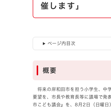
自然・環境・公園
催します」
住宅
引っ越し
おくやみ
男女共同参画
地域コミュニティ
ティア・協働
道路・河川・交通
ページ内目次
まちづくり
文化
国際交流
概要
とじる
将来の岸和田市を担う小学生、中学
要望を、市長や教育長等に議場で発
市こども議会』を、8月2日（日曜日