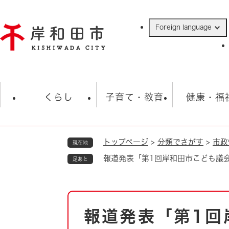
ペ
ー
Foreign language
ジ
の
先
頭
で
防災・緊急情報
救急・消防
ハ
す
くらし
子育て・教育
健康・福
。
トップページ
>
分類でさがす
>
市政
現在地
相談
学校
住民票・戸籍
観光
福祉・
報道発表「第1回岸和田市こども議
足あと
税金
保険・年金
歴史
ごみ・衛生・動物
救急・消防
本
報道発表「第1回
防災・防犯
文
上水道・下水道