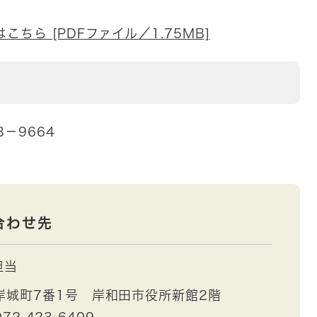
ちら [PDFファイル／1.75MB]
－9664
合わせ先
担当
岸城町7番1号 岸和田市役所新館2階
72-423-6409