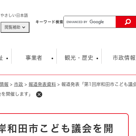
メニューを飛ばして本文へ
やさしい日本語
キーワード
検索
閲覧補助
ザードマップ
AED設置箇所
祉
事業者
観光・歴史
市政情報
情報
>
市政
>
報道発表資料
>
報道発表「第1回岸和田市こども議
健康・生活
子育て
市の概要
入札・契約情報
観光スポット
生涯学習・スポーツ
オープンデータ
総合計画
まちづくり・協働
会を開催します」
行財政
産業振興
動画情報
人権・平和
税金
とじる
とじる
市政
環境
職員採用情報
福祉・介護
とじる
岸和田市こども議会を開
市役所・施設の案内