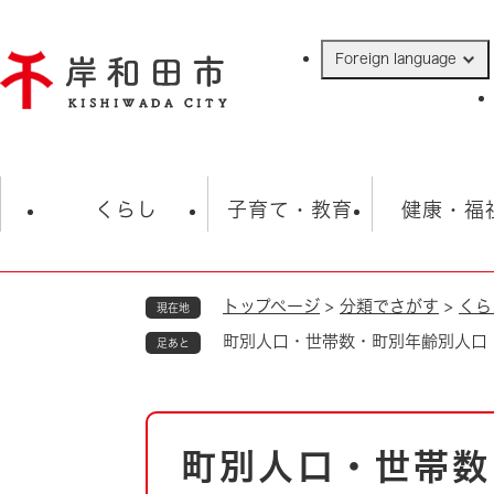
ペ
ー
Foreign language
ジ
の
先
頭
で
防災・緊急情報
救急・消防
ハ
す
くらし
子育て・教育
健康・福
。
トップページ
>
分類でさがす
>
くら
現在地
相談
学校
住民票・戸籍
観光
福祉・
町別人口・世帯数・町別年齢別人口
足あと
税金
保険・年金
歴史
ごみ・衛生・動物
救急・消防
本
町別人口・世帯数
防災・防犯
文
上水道・下水道