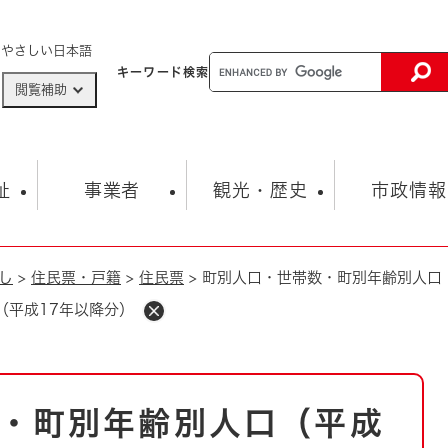
メニューを飛ばして本文へ
やさしい日本語
キーワード
検索
閲覧補助
ザードマップ
AED設置箇所
祉
事業者
観光・歴史
市政情報
し
>
住民票・戸籍
>
住民票
>
町別人口・世帯数・町別年齢別人口
健康・生活
子育て
市の概要
入札・契約情報
観光スポット
生涯学習・スポーツ
オープンデータ
総合計画
まちづくり・協働
（平成17年以降分）
行財政
産業振興
動画情報
人権・平和
税金
とじる
とじる
市政
環境
職員採用情報
福祉・介護
とじる
・町別年齢別人口（平成
市役所・施設の案内