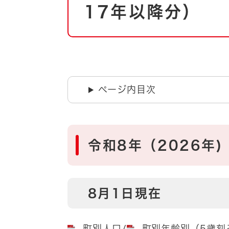
自然・環境・公園
17年以降分）
住宅
引っ越し
おくやみ
男女共同参画
地域コミュニティ
ティア・協働
道路・河川・交通
ページ内目次
まちづくり
文化
国際交流
令和8年（2026年)
とじる
8月1日現在
町別人口
/
町別年齢別（5歳