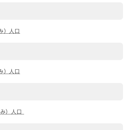
み）人口
み）人口
刻み）人口