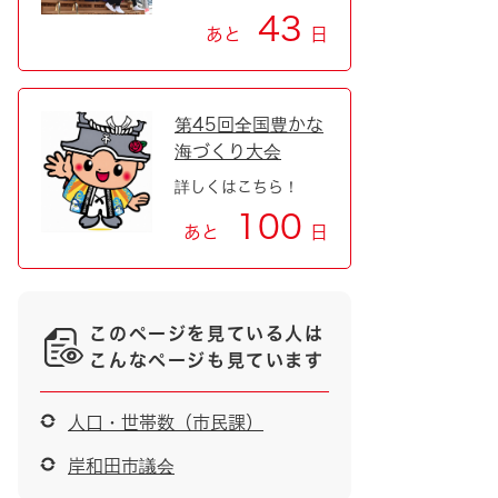
43
あと
日
第45回全国豊かな
海づくり大会
詳しくはこちら！
100
あと
日
このページを見ている人は
こんなページも見ています
人口・世帯数（市民課）
岸和田市議会