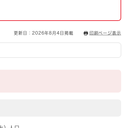
とじる
とじる
・ボラン
更新日：2026年8月4日掲載
印刷ページ表示
刻み）人口