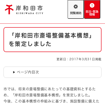
ペ
メニューを飛ばして本文へ
ー
閲
防
ジ
覧
災
の
補
・
先
助
緊
頭
Foreign language
本
急
で
防災・緊急情報
救急・消防
「岸和田市斎場整備基本構想」
文
情
す
報
。
を策定しました
やさしい日本語
ハザードマップ
AED設置箇所
文字サイズ
拡大
標準
更新日：2017年3月31日掲載
とじる
背景色変更
白
黒
青
ページ内目次
とじる
市では、将来の斎場整備にあたっての基礎資料とするた
め、「岸和田市斎場整備基本構想」を策定しました。
今後、この基本構想の枠組みに基づき、施設整備に備えた