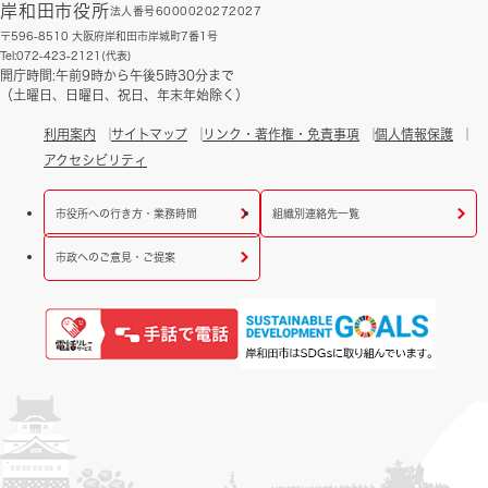
岸和田市役所
法人番号6000020272027
〒596-8510 大阪府岸和田市岸城町7番1号
Tel:072-423-2121(代表)
開庁時間:午前9時から午後5時30分まで
（土曜日、日曜日、祝日、年末年始除く）
利用案内
サイトマップ
リンク・著作権・免責事項
個人情報保護
アクセシビリティ
市役所への行き方・業務時間
組織別連絡先一覧
市政へのご意見・ご提案