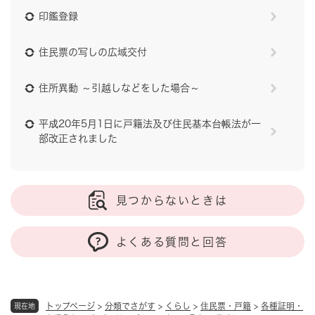
印鑑登録
住民票の写しの広域交付
住所異動 ～引越しなどをした場合～
平成20年5月1日に戸籍法及び住民基本台帳法が一
部改正されました
見つからないときは
よくある質問と回答
トップページ
>
分類でさがす
>
くらし
>
住民票・戸籍
>
各種証明・
現在地