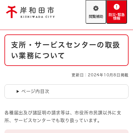
ペ
メニューを飛ばして本文へ
ー
閲
防
ジ
覧
災
の
補
・
先
助
緊
頭
Foreign language
本
急
で
防災・緊急情報
救急・消防
支所・サービスセンターの取扱
文
情
す
報
。
い業務について
やさしい日本語
ハザードマップ
AED設置箇所
文字サイズ
拡大
標準
更新日：2024年10月8日掲載
とじる
背景色変更
白
黒
青
ページ内目次
とじる
各種届出及び諸証明の請求等は、市役所市民課以外に支
所、サービスセンターでも取り扱っています。