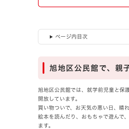
自然・環境・公園
住宅
引っ越し
おくやみ
男女共同参画
地域コミュニティ
ページ内目次
ティア・協働
道路・河川・交通
まちづくり
文化
国際交流
旭地区公民館で、親
とじる
旭地区公民館では、就学前児童と保
開放しています。
買い物ついで、お天気の悪い日、晴
絵本を読んだり、おもちゃで遊んで
ます。