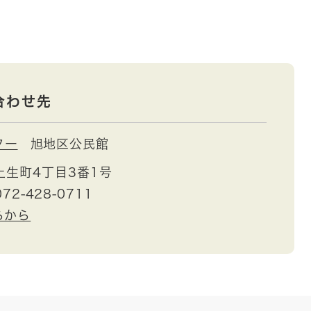
合わせ先
ター
旭地区公民館
土生町4丁目3番1号
72-428-0711
らから