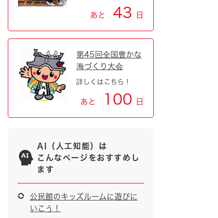
43
あと
日
第45回全国豊かな
海づくり大会
詳しくはこちら！
100
あと
日
AI（人工知能）は
こんなページをおすすめし
ます
公民館のキッズルームに遊びに
いこう！