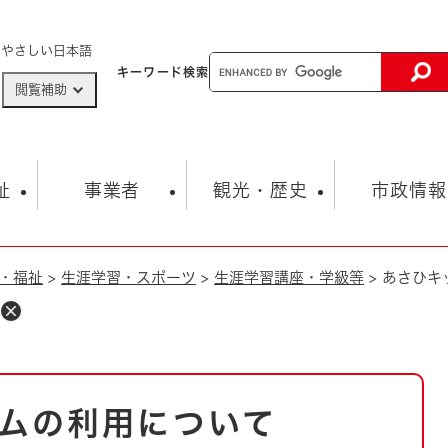
メニューを飛ばして本文へ
やさしい日本語
キーワード
検索
閲覧補助
ザードマップ
AED設置箇所
祉
事業者
観光・歴史
市政情報
・福祉
>
生涯学習・スポーツ
>
生涯学習講座・学級等
>
あさひキ
健康・生活
子育て
市の概要
入札・契約情報
観光スポット
生涯学習・スポーツ
オープンデータ
総合計画
まちづくり・協働
行財政
産業振興
動画情報
人権・平和
税金
とじる
とじる
市政
環境
職員採用情報
福祉・介護
とじる
ムの利用について
市役所・施設の案内