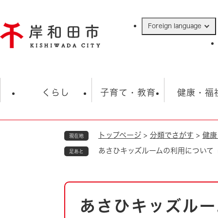
ペ
ー
Foreign language
ジ
の
先
頭
で
防災・緊急情報
救急・消防
ハ
す
くらし
子育て・教育
健康・福
。
トップページ
>
分類でさがす
>
健康
現在地
相談
学校
住民票・戸籍
観光
福祉・
あさひキッズルームの利用について
足あと
税金
保険・年金
歴史
ごみ・衛生・動物
救急・消防
本
あさひキッズルー
防災・防犯
文
上水道・下水道