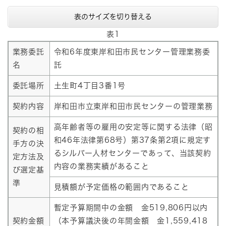
表のサイズを切り替える
表1
業務委託
令和6年度東岸和田市民センター管理業務委
名
託
委託場所
土生町4丁目3番1号
契約内容
岸和田市立東岸和田市民センターの管理業務
高年齢者等の雇用の安定等に関する法律（昭
契約の相
和46年法律第68号）第37条第2項に規定す
手方の決
るシルバー人材センターであって、当該契約
定方法及
内容の業務実績があること
び選定基
準
見積額が予定価格の範囲内であること
暫定予算期間中の金額 金519,806円以内
契約金額
（本予算議決後の年間金額 金1,559,418