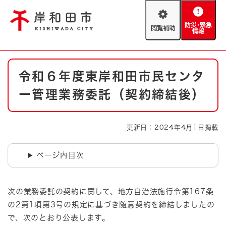
ペ
メニューを飛ばして本文へ
ー
閲
防
ジ
覧
災
の
補
・
先
助
緊
頭
Foreign language
本
急
で
防災・緊急情報
救急・消防
令和６年度東岸和田市民センタ
文
情
す
報
。
ー管理業務委託（契約締結後）
やさしい日本語
ハザードマップ
AED設置箇所
文字サイズ
拡大
標準
更新日：2024年4月1日掲載
とじる
背景色変更
白
黒
青
ページ内目次
とじる
次の業務委託の契約に関して、地方自治法施行令第167条
の2第1項第3号の規定に基づき随意契約を締結しましたの
で、次のとおり公表します。