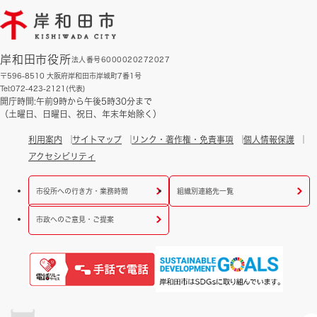
岸和田市役所
法人番号6000020272027
〒596-8510 大阪府岸和田市岸城町7番1号
Tel:072-423-2121(代表)
開庁時間:午前9時から午後5時30分まで
（土曜日、日曜日、祝日、年末年始除く）
利用案内
サイトマップ
リンク・著作権・免責事項
個人情報保護
アクセシビリティ
市役所への行き方・業務時間
組織別連絡先一覧
市政へのご意見・ご提案