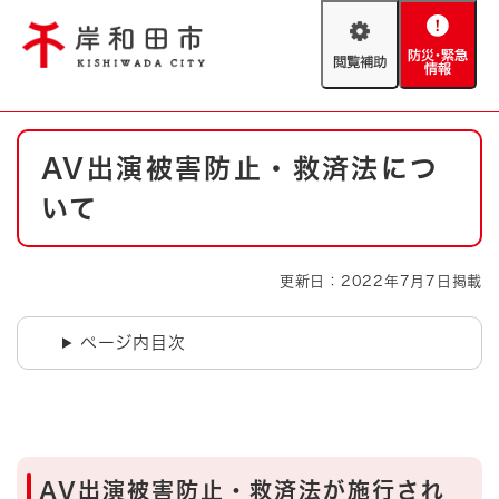
ペ
メニューを飛ばして本文へ
ー
閲
防
ジ
覧
災
の
補
・
先
助
緊
頭
Foreign language
本
急
で
防災・緊急情報
救急・消防
AV出演被害防止・救済法につ
文
情
す
報
。
いて
やさしい日本語
ハザードマップ
AED設置箇所
文字サイズ
拡大
標準
更新日：2022年7月7日掲載
とじる
背景色変更
白
黒
青
ページ内目次
とじる
AV出演被害防止・救済法が施行され