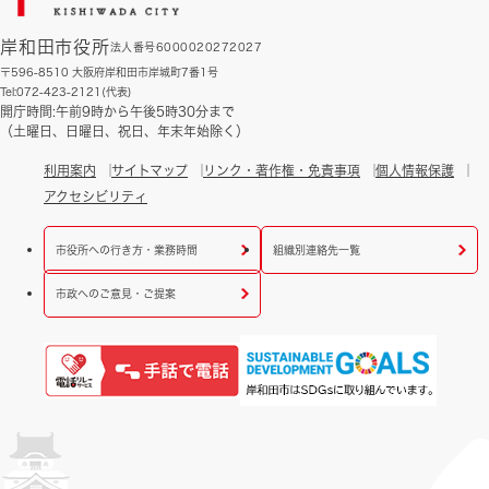
岸和田市役所
法人番号6000020272027
〒596-8510 大阪府岸和田市岸城町7番1号
Tel:072-423-2121(代表)
開庁時間:午前9時から午後5時30分まで
（土曜日、日曜日、祝日、年末年始除く）
利用案内
サイトマップ
リンク・著作権・免責事項
個人情報保護
アクセシビリティ
市役所への行き方・業務時間
組織別連絡先一覧
市政へのご意見・ご提案