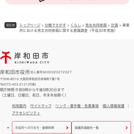
トップページ
>
分類でさがす
>
くらし
>
男女共同参画
>
計画
>
事業
現在地
所における男女共同参画に関する意識調査（平成30年実施）
岸和田市役所
法人番号6000020272027
〒596-8510 大阪府岸和田市岸城町7番1号
Tel:072-423-2121(代表)
開庁時間:午前9時から午後5時30分まで
（土曜日、日曜日、祝日、年末年始除く）
利用案内
サイトマップ
リンク・著作権・免責事項
個人情報保護
アクセシビリティ
市役所への行き方・業務時間
組織別連絡先一覧