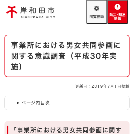
ペ
メニューを飛ばして本文へ
ー
閲
防
ジ
覧
災
の
補
・
先
助
緊
頭
Foreign language
本
急
で
防災・緊急情報
救急・消防
事業所における男女共同参画に
文
情
す
報
。
関する意識調査（平成30年実
やさしい日本語
ハザードマップ
AED設置箇所
施）
文字サイズ
拡大
標準
とじる
更新日：2019年7月1日掲載
背景色変更
白
黒
青
ページ内目次
とじる
「事業所における男女共同参画に関す