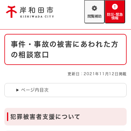
ペ
メニューを飛ばして本文へ
ー
閲
防
ジ
覧
災
の
補
・
先
助
緊
頭
Foreign language
本
急
で
防災・緊急情報
救急・消防
事件・事故の被害にあわれた方
文
情
す
報
。
の相談窓口
やさしい日本語
ハザードマップ
AED設置箇所
文字サイズ
拡大
標準
更新日：2021年11月12日掲載
とじる
背景色変更
白
黒
青
ページ内目次
とじる
犯罪被害者支援について