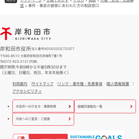
トップページ
>
分類でさがす
>
くらし
>
相談
>
人権・女性・交通事
現在地
故
>
事件・事故の被害にあわれた方の相談窓口
岸和田市役所
法人番号6000020272027
〒596-8510 大阪府岸和田市岸城町7番1号
Tel:072-423-2121(代表)
開庁時間:午前9時から午後5時30分まで
（土曜日、日曜日、祝日、年末年始除く）
利用案内
サイトマップ
リンク・著作権・免責事項
個人情報保護
アクセシビリティ
市役所への行き方・業務時間
組織別連絡先一覧
市政へのご意見・ご提案