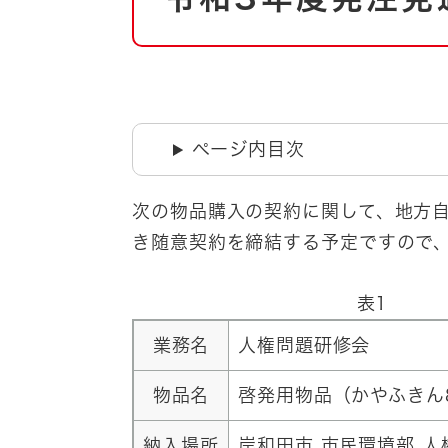
自然・環境・公園
住宅
引っ越し
おくやみ
男女共同参画
地域コミュニティ
ティア・協働
ページ内目次
道路・河川・交通
まちづくり
次の物品購入の契約に関して、地方自
文化
国際交流
き随意契約を締結する予定ですので
とじる
表1
業務名
人権問題研修会
物品名
啓発用物品（かやふきん
納入場所
岸和田市 市民環境部 人