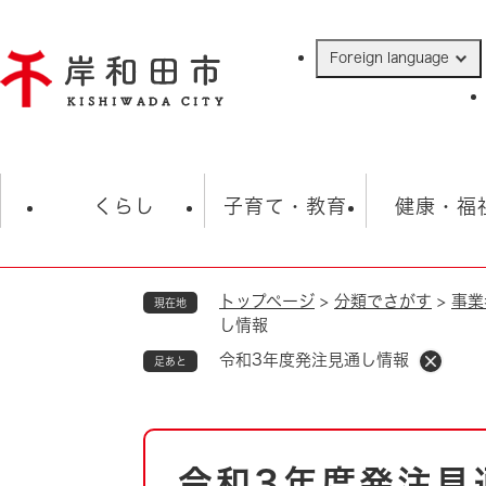
ペ
ー
Foreign language
ジ
の
先
頭
で
防災・緊急情報
救急・消防
ハ
す
くらし
子育て・教育
健康・福
。
トップページ
>
分類でさがす
>
事業
現在地
相談
学校
住民票・戸籍
観光
福祉・
し情報
税金
保険・年金
歴史
令和3年度発注見通し情報
足あと
ごみ・衛生・動物
救急・消防
本
防災・防犯
上水道・下水道
令和3年度発注見
文