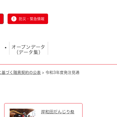
防災・緊急情報
オープンデータ
（データ集）
号に基づく随意契約の公表
>
令和3年度発注見通
とじる
岸和田だんじり祭