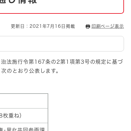
とじる
とじる
更新日：2021年7月16日掲載
印刷ページ表示
・ボラン
治法施行令第167条の2第1項第3号の規定に基づ
、次のとおり公表します。
8枚重ね）
権･男女共同参画課