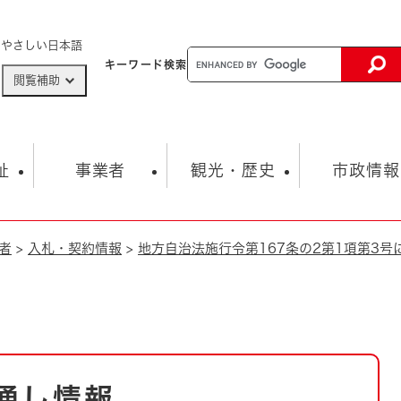
メニューを飛ばして本文へ
やさしい日本語
キーワード
検索
閲覧補助
ザードマップ
AED設置箇所
祉
事業者
観光・歴史
市政情報
者
>
入札・契約情報
>
地方自治法施行令第167条の2第1項第3
健康・生活
子育て
市の概要
入札・契約情報
観光スポット
生涯学習・スポーツ
オープンデータ
総合計画
まちづくり・協働
行財政
産業振興
動画情報
人権・平和
税金
とじる
とじる
市政
環境
職員採用情報
福祉・介護
とじる
市役所・施設の案内
通し情報